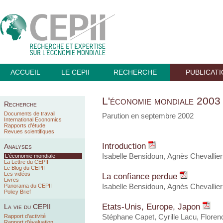
ACCUEIL
LE CEPII
RECHERCHE
PUBLICAT
L'économie mondiale 2003
Recherche
Documents de travail
Parution en septembre 2002
International Economics
Rapports d’étude
Revues scientifiques
Introduction
Analyses
Isabelle Bensidoun
, Agnès Chevallier
L'économie mondiale
La Lettre du CEPII
Le Blog du CEPII
Les vidéos
La confiance perdue
Livres
Panorama du CEPII
Isabelle Bensidoun
, Agnès Chevallier
Policy Brief
Etats-Unis, Europe, Japon
La vie du CEPII
Rapport d'activité
Stéphane Capet, Cyrille Lacu, Floren
Rapport d'évaluation