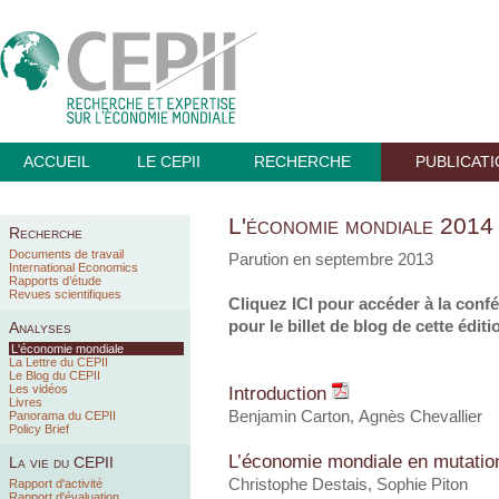
ACCUEIL
LE CEPII
RECHERCHE
PUBLICAT
L'économie mondiale 2014
Recherche
Documents de travail
Parution en septembre 2013
International Economics
Rapports d’étude
Revues scientifiques
Cliquez
ICI
pour accéder à la confé
pour le billet de blog de cette éditi
Analyses
L'économie mondiale
La Lettre du CEPII
Le Blog du CEPII
Les vidéos
Introduction
Livres
Benjamin Carton, Agnès Chevallier
Panorama du CEPII
Policy Brief
L’économie mondiale en mutati
La vie du CEPII
Christophe Destais
, Sophie Piton
Rapport d'activité
Rapport d'évaluation