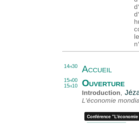
d
d
h
c
l
n
14h30
Accueil
15h00
Ouverture
15h10
Jéz
Introduction
,
L’économie mondia