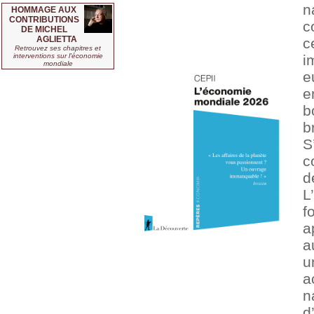
n
HOMMAGE AUX
CONTRIBUTIONS
c
DE MICHEL
AGLIETTA
c
Retrouvez ses chapitres et
interventions sur l'économie
i
mondiale
e
e
b
b
S
c
d
L
f
a
a
u
a
n
d