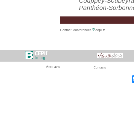
Couppey-Soubeyran
Panthéon-Sorbonne e
Contact:
conferences
cepii.fr
Votre avis
Contacts