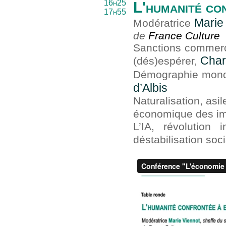
16h25
L'humanité co
17h55
Marie
Modératrice
de
France Culture
Sanctions commerci
Char
(dés)espérer,
Démographie mondia
d’Albis
Naturalisation, asil
économique des i
L’IA, révolution 
déstabilisation soci