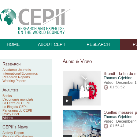
HOME
ABOUT CEPII
RESEARCH
P
Audio & Video
Research
Academic Journals
Brandt : la fin du 
International Economics
Research Reports
Thomas Grjebine
Working Papers
Video | December 1
01:58:52
Analysis
Books
L'économie mondiale
La Lettre du CEPII
Le Blog du CEPII
Panorama du CEPII
Quelles mesures pou
Policy Brief
Thomas Grjebine
Videos
Video | December 4
01:55:41
CEPII's News
Activity Report
Rapport d'évaluation