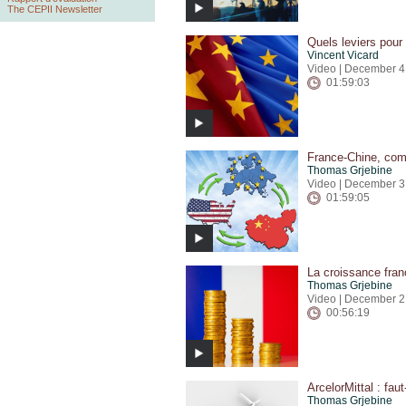
The CEPII Newsletter
Quels leviers pour
Vincent Vicard
Video | December 4
01:59:03
France-Chine, com
Thomas Grjebine
Video | December 3
01:59:05
La croissance fran
Thomas Grjebine
Video | December 2
00:56:19
ArcelorMittal : faut
Thomas Grjebine