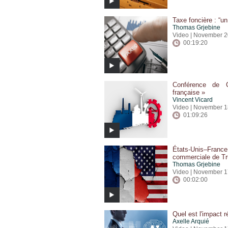
Taxe foncière : “un
Thomas Grjebine
Video | November 2
00:19:20
Conférence de C
française »
Vincent Vicard
Video | November 1
01:09:26
États-Unis–France 
commerciale de T
Thomas Grjebine
Video | November 1
00:02:00
Quel est l'impact ré
Axelle Arquié