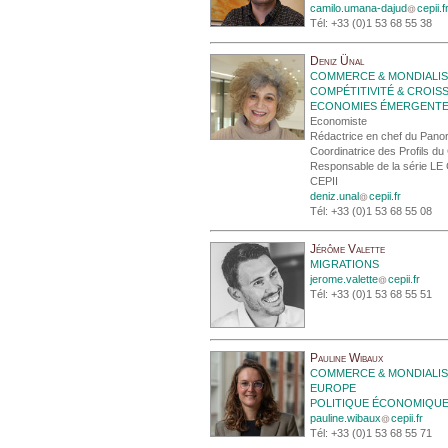
camilo.umana-dajud
cepii.f
Tél: +33 (0)1 53 68 55 38
Deniz Ünal
COMMERCE & MONDIALIS
COMPÉTITIVITÉ & CROIS
ECONOMIES ÉMERGENT
Economiste
Rédactrice en chef du Pano
Coordinatrice des Profils du
Responsable de la série LE
CEPII
deniz.unal
cepii.fr
Tél: +33 (0)1 53 68 55 08
Jérôme Valette
MIGRATIONS
jerome.valette
cepii.fr
Tél: +33 (0)1 53 68 55 51
Pauline Wibaux
COMMERCE & MONDIALIS
EUROPE
POLITIQUE ÉCONOMIQU
pauline.wibaux
cepii.fr
Tél: +33 (0)1 53 68 55 71