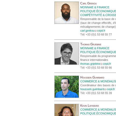
Carl Grekou
MONNAIE & FINANCE
POLITIQUE ÉCONOMIQU
COMPÉTITIVITÉ & CROIS
Responsable de la base de
(taux de change effectifs, d'é
mésalignements de change)
carl.grekou
cepii.fr
Tél: +33 (0)1 53 68 55 77
Thomas Grjebine
MONNAIE & FINANCE
POLITIQUE ÉCONOMIQU
Responsable du programme
finance internationales
thomas.grjebine
cepii.fr
Tél: +33 (0)1 53 68 55 66
Houssein Guimbard
COMMERCE & MONDIALIS
Coordinateur des bases de
houssein.guimbard
cepii.fr
Tél: +33 (0)1 53 68 55 39
Kevin Lefebvre
COMMERCE & MONDIALIS
POLITIQUE ÉCONOMIQU