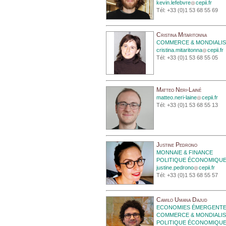
kevin.lefebvre
cepii.fr
Tél: +33 (0)1 53 68 55 69
Cristina Mitaritonna
COMMERCE & MONDIALIS
cristina.mitaritonna
cepii.fr
Tél: +33 (0)1 53 68 55 05
Matteo Neri-Lainé
matteo.neri-laine
cepii.fr
Tél: +33 (0)1 53 68 55 13
Justine Pedrono
MONNAIE & FINANCE
POLITIQUE ÉCONOMIQU
justine.pedrono
cepii.fr
Tél: +33 (0)1 53 68 55 57
Camilo Umana Dajud
ECONOMIES ÉMERGENT
COMMERCE & MONDIALIS
POLITIQUE ÉCONOMIQU