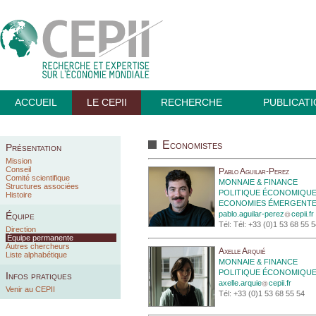
ACCUEIL
LE CEPII
RECHERCHE
PUBLICAT
Economistes
Présentation
Mission
Conseil
Pablo Aguilar-Perez
Comité scientifique
MONNAIE & FINANCE
Structures associées
POLITIQUE ÉCONOMIQU
Histoire
ECONOMIES ÉMERGENT
pablo.aguilar-perez
cepii.fr
Équipe
Tél: Tél: +33 (0)1 53 68 55 
Direction
Équipe permanente
Autres chercheurs
Axelle Arquié
Liste alphabétique
MONNAIE & FINANCE
POLITIQUE ÉCONOMIQU
Infos pratiques
axelle.arquie
cepii.fr
Venir au CEPII
Tél: +33 (0)1 53 68 55 54