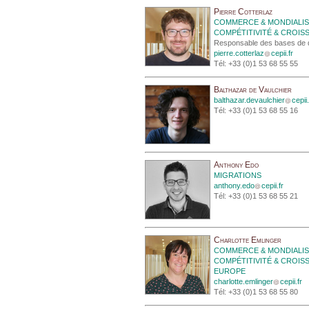
Pierre Cotterlaz
COMMERCE & MONDIALIS
COMPÉTITIVITÉ & CROIS
Responsable des bases de d
pierre.cotterlaz
cepii.fr
Tél: +33 (0)1 53 68 55 55
Balthazar de Vaulchier
balthazar.devaulchier
cepii.
Tél: +33 (0)1 53 68 55 16
Anthony Edo
MIGRATIONS
anthony.edo
cepii.fr
Tél: +33 (0)1 53 68 55 21
Charlotte Emlinger
COMMERCE & MONDIALIS
COMPÉTITIVITÉ & CROIS
EUROPE
charlotte.emlinger
cepii.fr
Tél: +33 (0)1 53 68 55 80