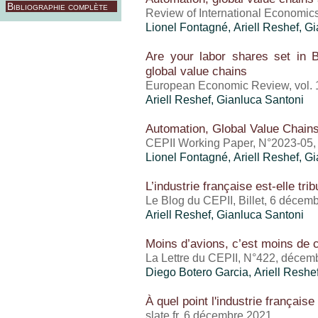
Bibliographie complète
Review of International Economic
Lionel Fontagné,
Ariell Reshef
, G
Are your labor shares set in B
global value chains
European Economic Review, vol. 1
Ariell Reshef
, Gianluca Santoni
Automation, Global Value Chains
CEPII Working Paper, N°2023-05,
Lionel Fontagné,
Ariell Reshef
, G
L’industrie française est-elle tri
Le Blog du CEPII, Billet, 6 décem
Ariell Reshef
, Gianluca Santoni
Moins d’avions, c’est moins d
La Lettre du CEPII, N°422, décem
Diego Botero Garcia,
Ariell Reshe
À quel point l'industrie français
slate.fr, 6 décembre 2021