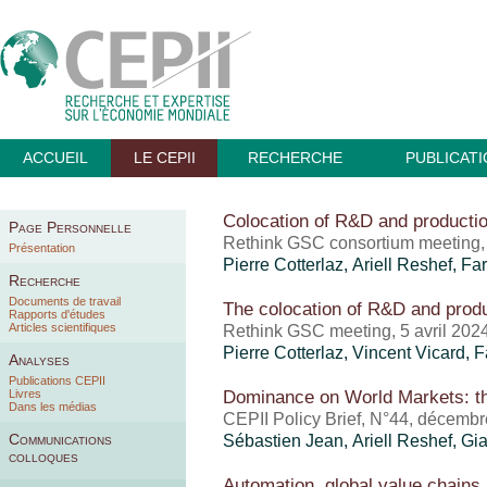
ACCUEIL
LE CEPII
RECHERCHE
PUBLICAT
Colocation of R&D and producti
Page Personnelle
Rethink GSC consortium meeting,
Présentation
Pierre Cotterlaz
,
Ariell Reshef
,
Far
Recherche
Documents de travail
The colocation of R&D and prod
Rapports d'études
Articles scientifiques
Rethink GSC meeting, 5 avril 202
Pierre Cotterlaz
,
Vincent Vicard
,
F
Analyses
Publications CEPII
Dominance on World Markets: 
Livres
Dans les médias
CEPII Policy Brief, N°44, décemb
Communications
Sébastien Jean
,
Ariell Reshef
, Gi
colloques
Automation, global value chains 