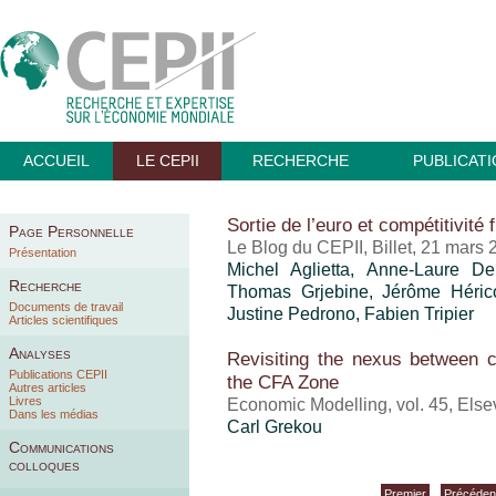
ACCUEIL
LE CEPII
RECHERCHE
PUBLICAT
Sortie de l’euro et compétitivité 
Page Personnelle
Le Blog du CEPII, Billet, 21 mars
Présentation
Michel Aglietta, Anne-Laure D
Recherche
Thomas Grjebine
, Jérôme Hérico
Documents de travail
Justine Pedrono, Fabien Tripier
Articles scientifiques
Analyses
Revisiting the nexus between 
Publications CEPII
the CFA Zone
Autres articles
Livres
Economic Modelling, vol. 45, Elsev
Dans les médias
Carl Grekou
Communications
colloques
Premier
Précéden