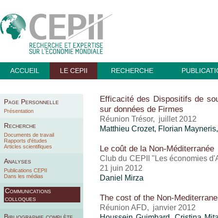
ACCUEIL
LE CEPII
RECHERCHE
PUBLICAT
Efficacité des Dispositifs de so
Page Personnelle
sur données de Firmes
Présentation
Réunion Trésor, juillet 2012
Recherche
Matthieu Crozet
, Florian Mayneris
Documents de travail
Rapports d'études
Articles scientifiques
Le coût de la Non-Méditerranée
Club du CEPII "Les économies d'Af
Analyses
21 juin 2012
Publications CEPII
Dans les médias
Daniel Mirza
Communications
The cost of the Non-Mediterran
colloques
Réunion AFD, janvier 2012
Bibliographie complète
Houssein Guimbard
,
Cristina Mit