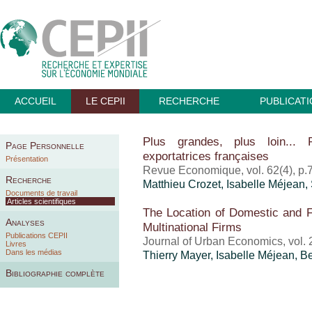
ACCUEIL
LE CEPII
RECHERCHE
PUBLICAT
Plus grandes, plus loin... 
Page Personnelle
exportatrices françaises
Présentation
Revue Economique, vol. 62(4), p.
Recherche
Matthieu Crozet
,
Isabelle Méjean
,
Documents de travail
Articles scientifiques
The Location of Domestic and Fo
Analyses
Multinational Firms
Publications CEPII
Journal of Urban Economics, vol. 
Livres
Dans les médias
Thierry Mayer
,
Isabelle Méjean
, B
Bibliographie complète