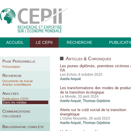
ACCUEIL
LE CEPII
RECHERCHE
PUBLICAT
Articles & Chroniques
Page Personnelle
Les jeunes diplômés, premières victimes 
Présentation
l'IA
Les Echos, 6 octobre 2025
Recherche
Axelle Arquié
Documents de travail
Articles scientifiques
Les transformations des modes de produc
de la transition écologique
Analyses
Le Monde, 20 avril 2024
Publications CEPII
Axelle Arquié
,
Thomas Grjebine
Dans les médias
Alerte sur le coût social de la transition
Communications
énergétique
colloques
L'Usine Nouvelle, 26 août 2023
Axelle Arquié
,
Thomas Grjebine
Bibliographie complète