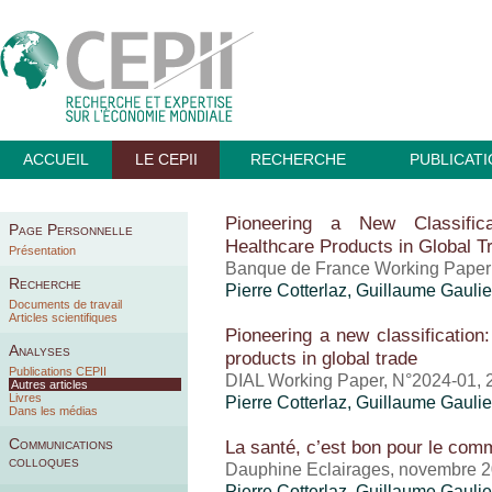
ACCUEIL
LE CEPII
RECHERCHE
PUBLICAT
Pioneering a New Classific
Page Personnelle
Healthcare Products in Global T
Présentation
Banque de France Working Paper 
Recherche
Pierre Cotterlaz
,
Guillaume Gaulie
Documents de travail
Articles scientifiques
Pioneering a new classification
Analyses
products in global trade
Publications CEPII
DIAL Working Paper, N°2024-01, 
Autres articles
Livres
Pierre Cotterlaz
,
Guillaume Gaulie
Dans les médias
Communications
La santé, c’est bon pour le comm
colloques
Dauphine Eclairages, novembre 
Pierre Cotterlaz
,
Guillaume Gaulie