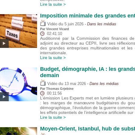
Lire la suite >
Imposition minimale des grandes ent
du
Vidéo
5 juin 2026
- Dans les médias
Par
Vincent Vicard
02:41:10
Auditionné par la Commission des finances de 
adjoint au directeur au CEPII, livre ses réflexion
des grandes entreprises multinationales et les
internationale.
Lire la suite >
Budget, démographie, IA : les grand
demain
du
Vidéo
13 mai 2026
- Dans les médias
Par
Thomas Grjebine
00:11:56
L’émission Les Experts met en lumière plusieu
: les marges de manœuvre budgétaires du gouver
démographique, l’évolution de la guerre commer
les effets potentiels de l’intelligence artificielle sur
Lire la suite >
Moyen-Orient, Istanbul, hub de subst