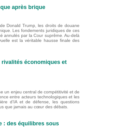
ique après brique
s de Donald Trump, les droits de douane
mique. Les fondements juridiques de ces
été annulés par la Cour suprême. Au-delà
lle est la véritable hausse finale des
s rivalités économiques et
me un enjeu central de compétitivité et de
rence entre acteurs technologiques et les
ière d’IA et de défense, les questions
plus que jamais au cœur des débats.
 : des équilibres sous