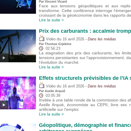
Par
Vincent Vicard
Face aux tensions géopolitiques et aux replis
transforme. Cette conférence interroge l’émerge
croissant de la géoéconomie dans les rapports d
Lire la suite >
Prix des carburants : accalmie trom
du
Vidéo
16 avril 2026
- Dans les médias
Par
Thomas Grjebine
02:56:23
La stagnation des prix des carburants, les lim
tensions persistantes sur l’approvisionnement, da
l’évolution du marché.
Lire la suite >
Effets structurels prévisibles de l’IA
du
Vidéo
16 avril 2026
- Dans les médias
Par
Axelle Arquié
03:05:39
Invitée à une table ronde de la commission des af
Axelle Arquié, économiste au CEPII, livre ses réf
artificielle sur l’emploi.
Lire la suite >
Géopolitique, démographie et financ