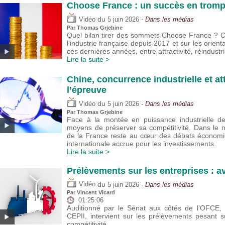
Choose France : un succès en trompe
du
Vidéo
5 juin 2026
- Dans les médias
Par
Thomas Grjebine
Quel bilan tirer des sommets Choose France ? Cet
l’industrie française depuis 2017 et sur les orie
ces dernières années, entre attractivité, réindustria
Lire la suite >
Chine, concurrence industrielle et att
l’épreuve
du
Vidéo
5 juin 2026
- Dans les médias
Par
Thomas Grjebine
Face à la montée en puissance industrielle de 
moyens de préserver sa compétitivité. Dans le m
de la France reste au cœur des débats économi
internationale accrue pour les investissements.
Lire la suite >
Prélèvements sur les entreprises : a
du
Vidéo
5 juin 2026
- Dans les médias
Par
Vincent Vicard
01:25:06
Auditionné par le Sénat aux côtés de l’OFCE, V
CEPII, intervient sur les prélèvements pesant su
compétitivité.