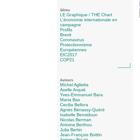
Séries
LE Graphique / THE Chart
L'économie internationale en
campagne
Profils
Brexit
Coronavirus
Protectionnisme
Européennes
EIC2017
COP21
Auteurs
Michel Aglietta
Axelle Arquié
Yves-Emmanuel Bara
Maria Bas
Cecilia Bellora
Agnès Bénassy-Quéré
Isabelle Bensidoun
Nicolas Berman
Antoine Berthou
Julia Bertin
Jean-François Boittin
Antoine Bouët