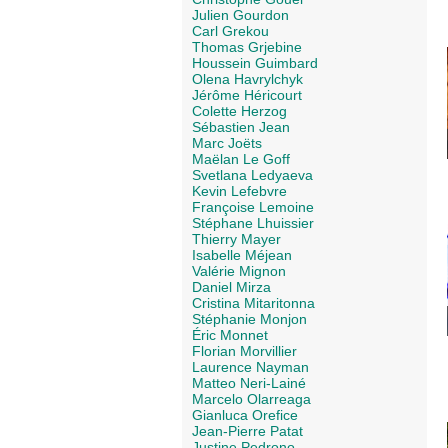
Julien Gourdon
Carl Grekou
Thomas Grjebine
Houssein Guimbard
Olena Havrylchyk
Jérôme Héricourt
Colette Herzog
Sébastien Jean
Marc Joëts
Maëlan Le Goff
Svetlana Ledyaeva
Kevin Lefebvre
Françoise Lemoine
Stéphane Lhuissier
Thierry Mayer
Isabelle Méjean
Valérie Mignon
Daniel Mirza
Cristina Mitaritonna
Stéphanie Monjon
Éric Monnet
Florian Morvillier
Laurence Nayman
Matteo Neri-Lainé
Marcelo Olarreaga
Gianluca Orefice
Jean-Pierre Patat
Justine Pedrono