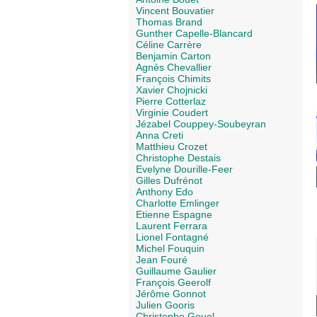
Vincent Bouvatier
Thomas Brand
Gunther Capelle-Blancard
Céline Carrère
Benjamin Carton
Agnès Chevallier
François Chimits
Xavier Chojnicki
Pierre Cotterlaz
Virginie Coudert
Jézabel Couppey-Soubeyran
Anna Creti
Matthieu Crozet
Christophe Destais
Evelyne Dourille-Feer
Gilles Dufrénot
Anthony Edo
Charlotte Emlinger
Etienne Espagne
Laurent Ferrara
Lionel Fontagné
Michel Fouquin
Jean Fouré
Guillaume Gaulier
François Geerolf
Jérôme Gonnot
Julien Gooris
Christophe Gouel