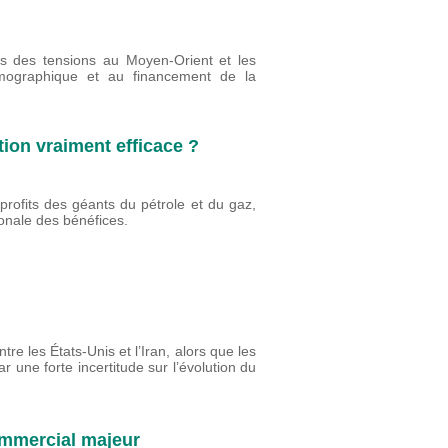
es des tensions au Moyen-Orient et les
émographique et au financement de la
tion vraiment efficace ?
profits des géants du pétrole et du gaz,
tionale des bénéfices.
re les États-Unis et l’Iran, alors que les
r une forte incertitude sur l’évolution du
commercial majeur