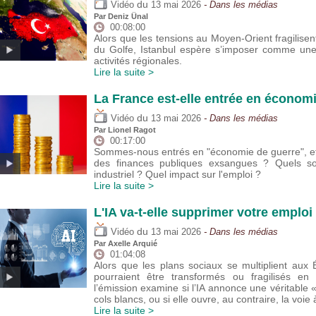
du
Vidéo
13 mai 2026
- Dans les médias
Par
Deniz Ünal
00:08:00
Alors que les tensions au Moyen-Orient fragilisent
du Golfe, Istanbul espère s’imposer comme une 
activités régionales.
Lire la suite >
La France est-elle entrée en économ
du
Vidéo
13 mai 2026
- Dans les médias
Par
Lionel Ragot
00:17:00
Sommes-nous entrés en "économie de guerre", et
des finances publiques exsangues ? Quels son
industriel ? Quel impact sur l'emploi ?
Lire la suite >
L'IA va-t-elle supprimer votre emploi 
du
Vidéo
13 mai 2026
- Dans les médias
Par
Axelle Arquié
01:04:08
Alors que les plans sociaux se multiplient aux 
pourraient être transformés ou fragilisés e
l’émission examine si l’IA annonce une véritable 
cols blancs, ou si elle ouvre, au contraire, la voie
Lire la suite >