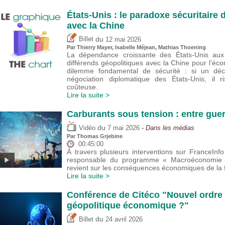
États-Unis : le paradoxe sécuritair
avec la Chine
du
Billet
12 mai 2026
Par
Thierry Mayer
,
Isabelle Méjean
, Mathias Thoening
La dépendance croissante des États-Unis aux 
différends géopolitiques avec la Chine pour l’éco
dilemme fondamental de sécurité : si un déc
négociation diplomatique des États-Unis, il 
coûteuse.
Lire la suite >
Carburants sous tension : entre guer
du
Vidéo
7 mai 2026
- Dans les médias
Par
Thomas Grjebine
00:45:00
À travers plusieurs interventions sur FranceIn
responsable du programme « Macroéconomie et
revient sur les conséquences économiques de la f
Lire la suite >
Conférence de Citéco "Nouvel ordre 
géopolitique économique ?"
du
Billet
24 avril 2026