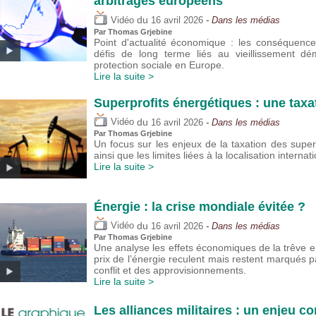
arbitrages européens
du
Vidéo
16 avril 2026
- Dans les médias
Par
Thomas Grjebine
Point d'actualité économique : les conséquenc
défis de long terme liés au vieillissement d
protection sociale en Europe.
Lire la suite >
Superprofits énergétiques : une taxa
du
Vidéo
16 avril 2026
- Dans les médias
Par
Thomas Grjebine
Un focus sur les enjeux de la taxation des super
ainsi que les limites liées à la localisation interna
Lire la suite >
Énergie : la crise mondiale évitée ?
du
Vidéo
16 avril 2026
- Dans les médias
Par
Thomas Grjebine
Une analyse les effets économiques de la trêve ent
prix de l’énergie reculent mais restent marqués pa
conflit et des approvisionnements.
Lire la suite >
Les alliances militaires : un enjeu 