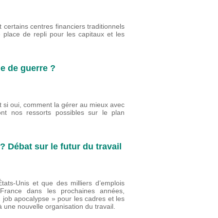
 certains centres financiers traditionnels
place de repli pour les capitaux et les
ie de guerre ?
 si oui, comment la gérer au mieux avec
t nos ressorts possibles sur le plan
? Débat sur le futur du travail
États-Unis et que des milliers d’emplois
n France dans les prochaines années,
« job apocalypse » pour les cadres et les
 à une nouvelle organisation du travail.