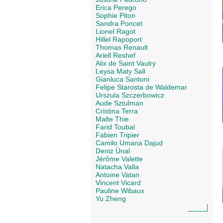
Erica Perego
Sophie Piton
Sandra Poncet
Lionel Ragot
Hillel Rapoport
Thomas Renault
Ariell Reshef
Alix de Saint Vaulry
Leysa Maty Sall
Gianluca Santoni
Felipe Starosta de Waldemar
Urszula Szczerbowicz
Aude Sztulman
Cristina Terra
Malte Thie
Farid Toubal
Fabien Tripier
Camilo Umana Dajud
Deniz Ünal
Jérôme Valette
Natacha Valla
Antoine Vatan
Vincent Vicard
Pauline Wibaux
Yu Zheng