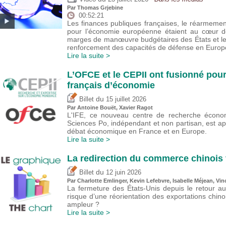
Par
Thomas Grjebine
00:52:21
Les finances publiques françaises, le réarmeme
pour l’économie européenne étaient au cœur de
marges de manœuvre budgétaires des États et l
renforcement des capacités de défense en Europ
Lire la suite >
L’OFCE et le CEPII ont fusionné pour
français d’économie
du
Billet
15 juillet 2026
Par
Antoine Bouët
, Xavier Ragot
L'IFE, ce nouveau centre de recherche économ
Sciences Po, indépendant et non partisan, est a
débat économique en France et en Europe.
Lire la suite >
La redirection du commerce chinois 
du
Billet
12 juin 2026
Par
Charlotte Emlinger
,
Kevin Lefebvre
,
Isabelle Méjean
,
Vin
La fermeture des États-Unis depuis le retour a
risque d’une réorientation des exportations chin
ampleur ?
Lire la suite >