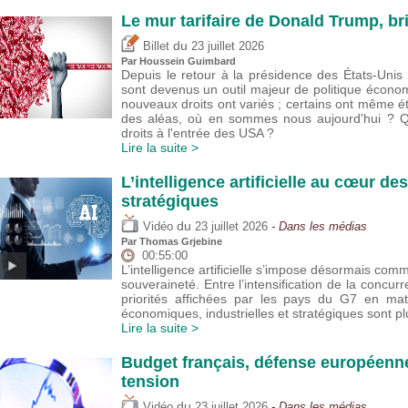
Le mur tarifaire de Donald Trump, br
du
Billet
23 juillet 2026
Par
Houssein Guimbard
Depuis le retour à la présidence des États-Uni
sont devenus un outil majeur de politique écono
nouveaux droits ont variés ; certains ont même 
des aléas, où en sommes nous aujourd'hui ? Que
droits à l'entrée des USA ?
Lire la suite >
L’intelligence artificielle au cœur de
stratégiques
du
Vidéo
23 juillet 2026
- Dans les médias
Par
Thomas Grjebine
00:55:00
L’intelligence artificielle s’impose désormais com
souveraineté. Entre l’intensification de la concur
priorités affichées par les pays du G7 en mat
économiques, industrielles et stratégiques sont 
Lire la suite >
Budget français, défense européenne
tension
du
Vidéo
23 juillet 2026
- Dans les médias