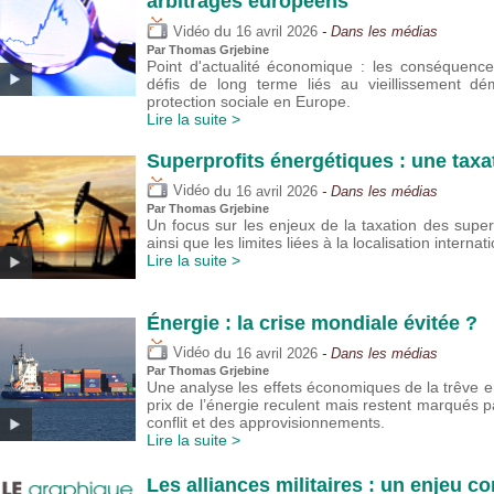
arbitrages européens
du
Vidéo
16 avril 2026
- Dans les médias
Par
Thomas Grjebine
Point d'actualité économique : les conséquenc
défis de long terme liés au vieillissement d
protection sociale en Europe.
Lire la suite >
Superprofits énergétiques : une taxa
du
Vidéo
16 avril 2026
- Dans les médias
Par
Thomas Grjebine
Un focus sur les enjeux de la taxation des super
ainsi que les limites liées à la localisation interna
Lire la suite >
Énergie : la crise mondiale évitée ?
du
Vidéo
16 avril 2026
- Dans les médias
Par
Thomas Grjebine
Une analyse les effets économiques de la trêve ent
prix de l’énergie reculent mais restent marqués pa
conflit et des approvisionnements.
Lire la suite >
Les alliances militaires : un enjeu 