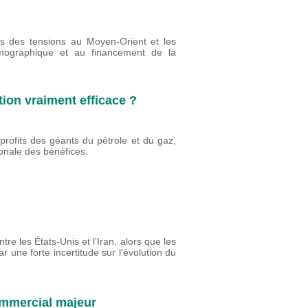
es des tensions au Moyen-Orient et les
émographique et au financement de la
tion vraiment efficace ?
profits des géants du pétrole et du gaz,
tionale des bénéfices.
re les États-Unis et l’Iran, alors que les
r une forte incertitude sur l’évolution du
commercial majeur