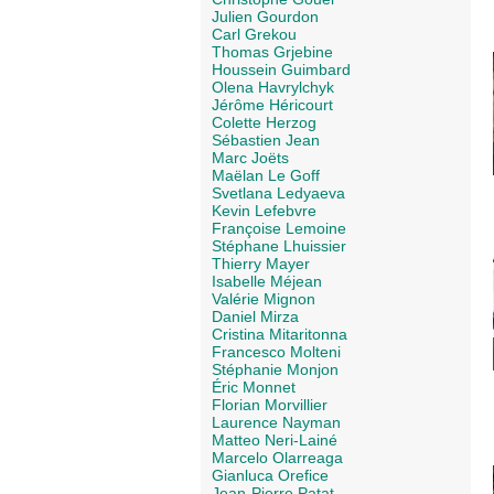
Julien Gourdon
Carl Grekou
Thomas Grjebine
Houssein Guimbard
Olena Havrylchyk
Jérôme Héricourt
Colette Herzog
Sébastien Jean
Marc Joëts
Maëlan Le Goff
Svetlana Ledyaeva
Kevin Lefebvre
Françoise Lemoine
Stéphane Lhuissier
Thierry Mayer
Isabelle Méjean
Valérie Mignon
Daniel Mirza
Cristina Mitaritonna
Francesco Molteni
Stéphanie Monjon
Éric Monnet
Florian Morvillier
Laurence Nayman
Matteo Neri-Lainé
Marcelo Olarreaga
Gianluca Orefice
Jean-Pierre Patat