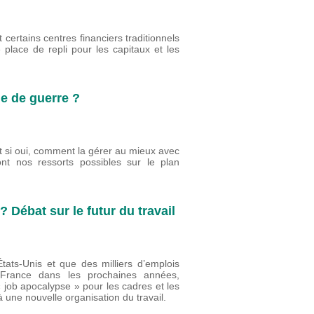
 certains centres financiers traditionnels
place de repli pour les capitaux et les
ie de guerre ?
 si oui, comment la gérer au mieux avec
t nos ressorts possibles sur le plan
? Débat sur le futur du travail
États-Unis et que des milliers d’emplois
n France dans les prochaines années,
« job apocalypse » pour les cadres et les
 à une nouvelle organisation du travail.