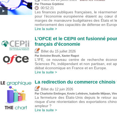
Par
Thomas Grjebine
00:52:21
Les finances publiques françaises, le réarmeme
pour l’économie européenne étaient au cœur de
marges de manœuvre budgétaires des États et l
renforcement des capacités de défense en Europ
Lire la suite >
L’OFCE et le CEPII ont fusionné pour
français d’économie
du
Billet
15 juillet 2026
Par
Antoine Bouët
, Xavier Ragot
L'IFE, ce nouveau centre de recherche économ
Sciences Po, indépendant et non partisan, est a
débat économique en France et en Europe.
Lire la suite >
La redirection du commerce chinois 
du
Billet
12 juin 2026
Par
Charlotte Emlinger
,
Kevin Lefebvre
,
Isabelle Méjean
,
Vin
La fermeture des États-Unis depuis le retour a
risque d’une réorientation des exportations chin
ampleur ?
Lire la suite >