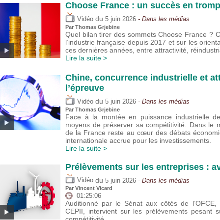
Choose France : un succès en trompe
du
Vidéo
5 juin 2026
- Dans les médias
Par
Thomas Grjebine
Quel bilan tirer des sommets Choose France ? Cet
l’industrie française depuis 2017 et sur les orie
ces dernières années, entre attractivité, réindustria
Lire la suite >
Chine, concurrence industrielle et att
l’épreuve
du
Vidéo
5 juin 2026
- Dans les médias
Par
Thomas Grjebine
Face à la montée en puissance industrielle de 
moyens de préserver sa compétitivité. Dans le m
de la France reste au cœur des débats économi
internationale accrue pour les investissements.
Lire la suite >
Prélèvements sur les entreprises : a
du
Vidéo
5 juin 2026
- Dans les médias
Par
Vincent Vicard
01:25:06
Auditionné par le Sénat aux côtés de l’OFCE, V
CEPII, intervient sur les prélèvements pesant su
compétitivité.