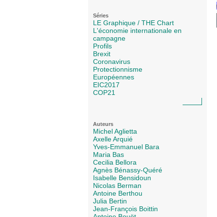
Séries
LE Graphique / THE Chart
L'économie internationale en
campagne
Profils
Brexit
Coronavirus
Protectionnisme
Européennes
EIC2017
COP21
Auteurs
Michel Aglietta
Axelle Arquié
Yves-Emmanuel Bara
Maria Bas
Cecilia Bellora
Agnès Bénassy-Quéré
Isabelle Bensidoun
Nicolas Berman
Antoine Berthou
Julia Bertin
Jean-François Boittin
Antoine Bouët