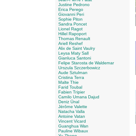
Justine Pedrono
Erica Perego
Giovanni Peri
Sophie Piton
Sandra Poncet
Lionel Ragot
Hillel Rapoport
Thomas Renault
Ariell Reshef
Alix de Saint Vaulry
Leysa Maty Sall
Gianluca Santoni
Felipe Starosta de Waldemar
Urszula Szczerbowicz
Aude Sztulman
Cristina Terra
Malte Thie
Farid Toubal
Fabien Tripier
Camilo Umana Dajud
Deniz Ünal
Jérôme Valette
Natacha Valla
Antoine Vatan
Vincent Vicard
Guanghua Wan
Pauline Wibaux
Yu Zheng