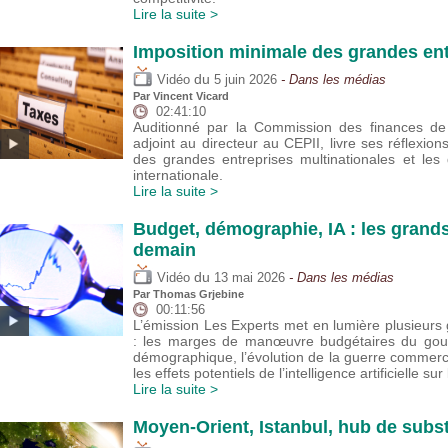
Lire la suite >
Imposition minimale des grandes ent
du
Vidéo
5 juin 2026
- Dans les médias
Par
Vincent Vicard
02:41:10
Auditionné par la Commission des finances de 
adjoint au directeur au CEPII, livre ses réflexion
des grandes entreprises multinationales et les
internationale.
Lire la suite >
Budget, démographie, IA : les grand
demain
du
Vidéo
13 mai 2026
- Dans les médias
Par
Thomas Grjebine
00:11:56
L’émission Les Experts met en lumière plusieu
: les marges de manœuvre budgétaires du gouver
démographique, l’évolution de la guerre commer
les effets potentiels de l’intelligence artificielle sur
Lire la suite >
Moyen-Orient, Istanbul, hub de subst