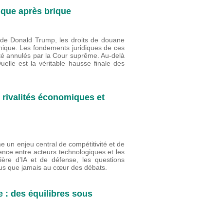
ique après brique
s de Donald Trump, les droits de douane
mique. Les fondements juridiques de ces
été annulés par la Cour suprême. Au-delà
lle est la véritable hausse finale des
s rivalités économiques et
me un enjeu central de compétitivité et de
rence entre acteurs technologiques et les
ière d’IA et de défense, les questions
plus que jamais au cœur des débats.
 : des équilibres sous