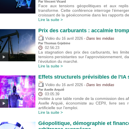
Par
Vincent Vicard
Face aux tensions géopolitiques et aux replis
transforme. Cette conférence interroge l’émerge
croissant de la géoéconomie dans les rapports d
Lire la suite >
Prix des carburants : accalmie trom
du
Vidéo
16 avril 2026
- Dans les médias
Par
Thomas Grjebine
02:56:23
La stagnation des prix des carburants, les lim
tensions persistantes sur l’approvisionnement, da
l’évolution du marché.
Lire la suite >
Effets structurels prévisibles de l’IA
du
Vidéo
16 avril 2026
- Dans les médias
Par
Axelle Arquié
03:05:39
Invitée à une table ronde de la commission des af
Axelle Arquié, économiste au CEPII, livre ses réf
artificielle sur l’emploi.
Lire la suite >
Géopolitique, démographie et financ