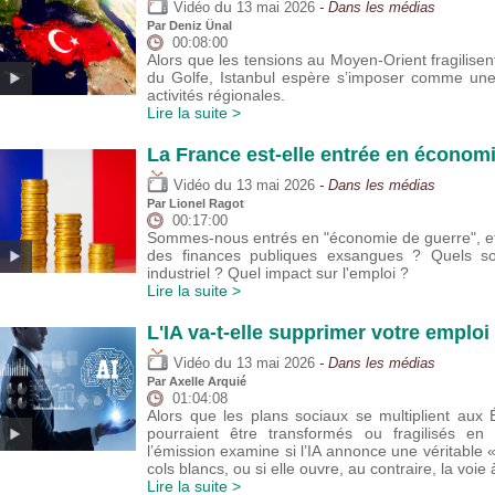
du
Vidéo
13 mai 2026
- Dans les médias
Par
Deniz Ünal
00:08:00
Alors que les tensions au Moyen-Orient fragilisent
du Golfe, Istanbul espère s’imposer comme une 
activités régionales.
Lire la suite >
La France est-elle entrée en économ
du
Vidéo
13 mai 2026
- Dans les médias
Par
Lionel Ragot
00:17:00
Sommes-nous entrés en "économie de guerre", et
des finances publiques exsangues ? Quels son
industriel ? Quel impact sur l'emploi ?
Lire la suite >
L'IA va-t-elle supprimer votre emploi 
du
Vidéo
13 mai 2026
- Dans les médias
Par
Axelle Arquié
01:04:08
Alors que les plans sociaux se multiplient aux 
pourraient être transformés ou fragilisés e
l’émission examine si l’IA annonce une véritable 
cols blancs, ou si elle ouvre, au contraire, la voie
Lire la suite >