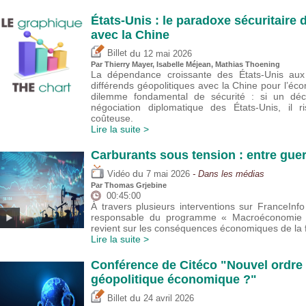
États-Unis : le paradoxe sécuritair
avec la Chine
du
Billet
12 mai 2026
Par
Thierry Mayer
,
Isabelle Méjean
, Mathias Thoening
La dépendance croissante des États-Unis aux 
différends géopolitiques avec la Chine pour l’éco
dilemme fondamental de sécurité : si un déc
négociation diplomatique des États-Unis, il 
coûteuse.
Lire la suite >
Carburants sous tension : entre guer
du
Vidéo
7 mai 2026
- Dans les médias
Par
Thomas Grjebine
00:45:00
À travers plusieurs interventions sur FranceIn
responsable du programme « Macroéconomie et
revient sur les conséquences économiques de la f
Lire la suite >
Conférence de Citéco "Nouvel ordre 
géopolitique économique ?"
du
Billet
24 avril 2026