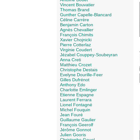
Vincent Bouvatier
Thomas Brand
Gunther Capelle-Blancard
Céline Carrère
Benjamin Carton
Agnès Chevallier
François Chimits
Xavier Chojnicki
Pierre Cotterlaz
Virginie Coudert
Jézabel Couppey-Soubeyran
Anna Creti
Matthieu Crozet
Christophe Destais
Evelyne Dourille-Feer
Gilles Dufrénot
Anthony Edo
Charlotte Emlinger
Etienne Espagne
Laurent Ferrara
Lionel Fontagné
Michel Fouquin
Jean Fouré
Guillaume Gaulier
François Geerolf
Jérôme Gonnot
Julien Gooris
Christophe Gouel