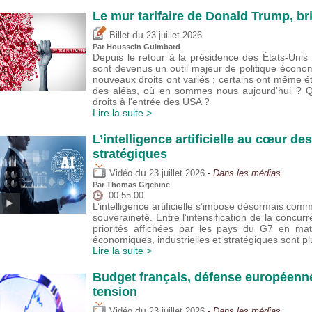
Le mur tarifaire de Donald Trump, br
du
Billet
23 juillet 2026
Par
Houssein Guimbard
Depuis le retour à la présidence des États-Uni
sont devenus un outil majeur de politique écono
nouveaux droits ont variés ; certains ont même 
des aléas, où en sommes nous aujourd'hui ? Que
droits à l'entrée des USA ?
Lire la suite >
L’intelligence artificielle au cœur de
stratégiques
du
Vidéo
23 juillet 2026
- Dans les médias
Par
Thomas Grjebine
00:55:00
L’intelligence artificielle s’impose désormais com
souveraineté. Entre l’intensification de la concur
priorités affichées par les pays du G7 en mat
économiques, industrielles et stratégiques sont 
Lire la suite >
Budget français, défense européenne
tension
du
Vidéo
23 juillet 2026
- Dans les médias