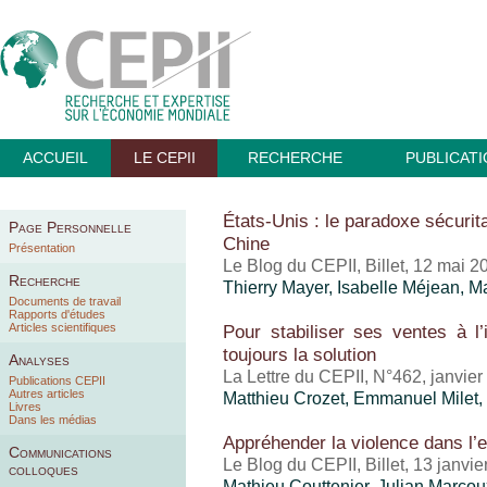
ACCUEIL
LE CEPII
RECHERCHE
PUBLICAT
États-Unis : le paradoxe sécuri
Page Personnelle
Chine
Présentation
Le Blog du CEPII, Billet, 12 mai 2
Recherche
Thierry Mayer
,
Isabelle Méjean
, M
Documents de travail
Rapports d'études
Articles scientifiques
Pour stabiliser ses ventes à l’i
toujours la solution
Analyses
La Lettre du CEPII, N°462, janvie
Publications CEPII
Autres articles
Matthieu Crozet
, Emmanuel Milet,
Livres
Dans les médias
Appréhender la violence dans l
Communications
Le Blog du CEPII, Billet, 13 janvi
colloques
Mathieu Couttenier, Julian Marco