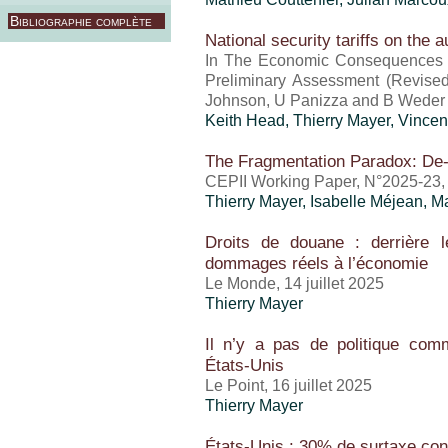
Bibliographie complète
National security tariffs on the a
In The Economic Consequences o
Preliminary Assessment (Revised
Johnson, U Panizza and B Weder
Keith Head,
Thierry Mayer
,
Vincen
The Fragmentation Paradox: De-
CEPII Working Paper, N°2025-23
Thierry Mayer
,
Isabelle Méjean
, M
Droits de douane : derrière
dommages réels à l’économie
Le Monde, 14 juillet 2025
Thierry Mayer
Il n’y a pas de politique comm
États-Unis
Le Point, 16 juillet 2025
Thierry Mayer
États-Unis : 30% de surtaxe con