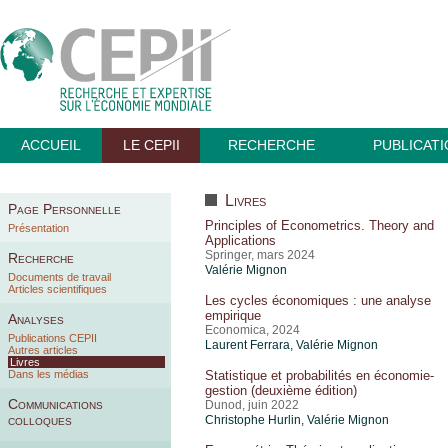
ACCUEIL
LE CEPII
RECHERCHE
PUBLICAT
Livres
Page Personnelle
Principles of Econometrics. Theory and
Présentation
Applications
Springer, mars 2024
Recherche
Valérie Mignon
Documents de travail
Articles scientifiques
Les cycles économiques : une analyse
empirique
Analyses
Economica, 2024
Publications CEPII
Laurent Ferrara,
Valérie Mignon
Autres articles
Livres
Dans les médias
Statistique et probabilités en économie-
gestion (deuxième édition)
Communications
Dunod, juin 2022
colloques
Christophe Hurlin,
Valérie Mignon