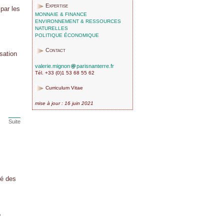
Expertise
par les
MONNAIE & FINANCE
ENVIRONNEMENT & RESSOURCES
NATURELLES
POLITIQUE ÉCONOMIQUE
Contact
isation
valerie.mignon
parisnanterre.fr
Tél. +33 (0)1 53 68 55 62
Curriculum Vitae
mise à jour : 16 juin 2021
Suite
té des
?