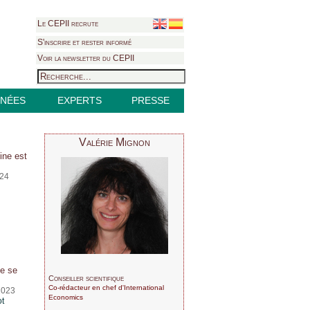
Le CEPII recrute
S'inscrire et rester informé
Voir la newsletter du CEPII
NÉES
EXPERTS
PRESSE
Valérie Mignon
hine est
024
l
ie se
Conseiller scientifique
Co-rédacteur en chef d'International
2023
Economics
ot