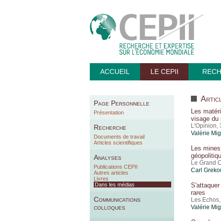
ACCUEIL
LE CEPII
REC
Articl
Page Personnelle
Les matéri
Présentation
visage du 
L'Opinion, 
Recherche
Valérie Mi
Documents de travail
Articles scientifiques
Les mines 
géopolitiq
Analyses
Le Grand Co
Publications CEPII
Carl Greko
Autres articles
Livres
Dans les médias
S'attaquer
rares
Communications
Les Echos, 
colloques
Valérie Mi