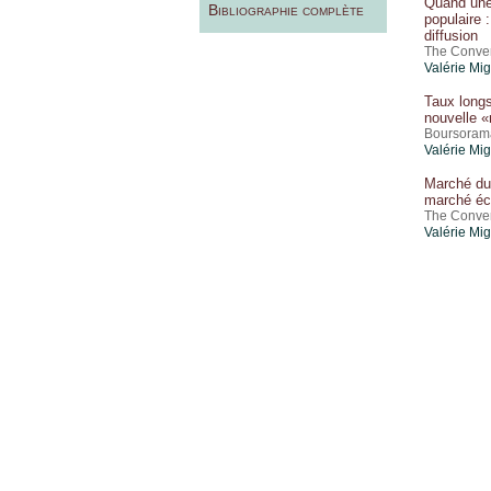
Quand une
Bibliographie complète
populaire 
diffusion
The Conver
Valérie Mi
Taux longs
nouvelle «
Boursorama
Valérie Mi
Marché du 
marché éc
The Conver
Valérie Mi