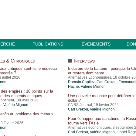
HERCHE
PUBLICATIONS
ÉVÉNEMENTS
DON
es & Chroniques
Interviews
aux critiques sont-ils le nouveau
Industrie de la batterie : pourquoi la C
progrès ?
et restera dominante
3 juillet 2026
Alternatives Economiques, 18 octobre 2
gnon
Romain Capliez,
Carl Grekou
, Emmanue
Hache,
Valérie Mignon
des empires : 10 points sur la
ue des minerais critiques
Une nouvelle monnaie pour détrôner le
ntinent, 1er avril 2026
dollar ?
u
,
Valérie Mignon
CNRS Journal, 19 février 2024
Carl Grekou
,
Valérie Mignon
 enfin au problème des métaux
Pour échapper aux sanctions, la Russ
3 février 2026
tourne vers l’Asie
gnon
Alternatives économiques, 8 septembre 
Carl Grekou
,
Valérie Mignon
,
Lionel Rag