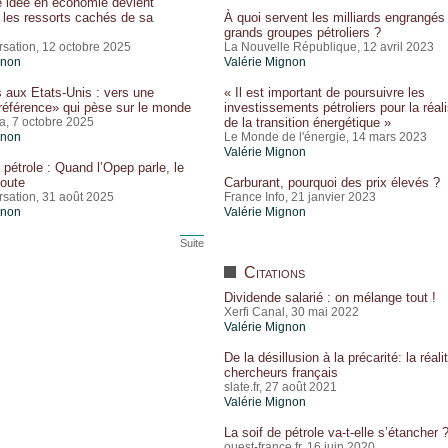
 idée en économie devient
: les ressorts cachés de sa
À quoi servent les milliards engrangés 
grands groupes pétroliers ?
sation, 12 octobre 2025
La Nouvelle République, 12 avril 2023
gnon
Valérie Mignon
 aux Etats-Unis : vers une
« Il est important de poursuivre les
référence» qui pèse sur le monde
investissements pétroliers pour la réal
, 7 octobre 2025
de la transition énergétique »
gnon
Le Monde de l'énergie, 14 mars 2023
Valérie Mignon
pétrole : Quand l’Opep parle, le
oute
Carburant, pourquoi des prix élevés ?
sation, 31 août 2025
France Info, 21 janvier 2023
gnon
Valérie Mignon
Suite
Citations
Dividende salarié : on mélange tout !
Xerfi Canal, 30 mai 2022
Valérie Mignon
De la désillusion à la précarité: la réali
chercheurs français
slate.fr, 27 août 2021
Valérie Mignon
La soif de pétrole va-t-elle s’étancher 
ouest-france.fr, 16 juin 2020