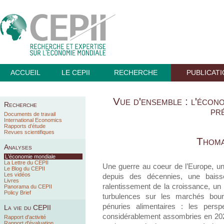
ACCUEIL
LE CEPII
RECHERCHE
PUBLICAT
Vue d'ensemble : l'écono
Recherche
pré
Documents de travail
International Economics
Rapports d’étude
Revues scientifiques
Thoma
Analyses
L'économie mondiale
La Lettre du CEPII
Une guerre au coeur de l’Europe, un
Le Blog du CEPII
Les vidéos
depuis des décennies, une baisse
Livres
ralentissement de la croissance, un 
Panorama du CEPII
Policy Brief
turbulences sur les marchés bours
pénuries alimentaires : les pers
La vie du CEPII
considérablement assombries en 2022.
Rapport d'activité
Rapport d'évaluation