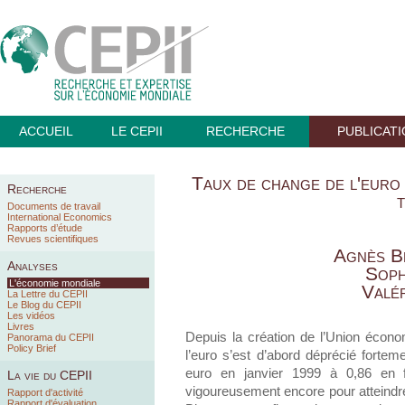
ACCUEIL
LE CEPII
RECHERCHE
PUBLICAT
Taux de change de l'euro 
Recherche
Documents de travail
International Economics
Rapports d’étude
Revues scientifiques
Agnès B
Analyses
Soph
L'économie mondiale
Valé
La Lettre du CEPII
Le Blog du CEPII
Les vidéos
Livres
Depuis la création de l’Union écon
Panorama du CEPII
Policy Brief
l’euro s’est d’abord déprécié forteme
euro en janvier 1999 à 0,86 en fé
La vie du CEPII
vigoureusement encore pour atteindre
Rapport d'activité
Rapport d'évaluation