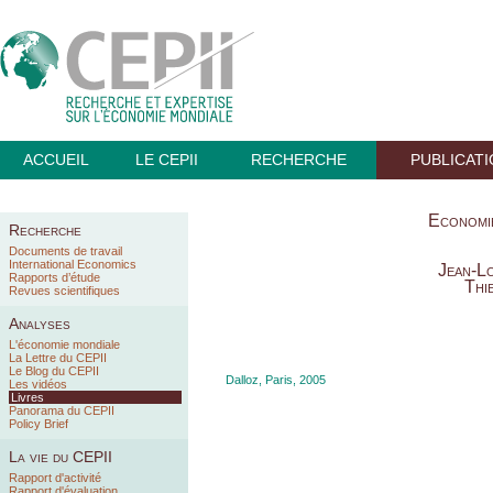
ACCUEIL
LE CEPII
RECHERCHE
PUBLICAT
Economie
Recherche
Documents de travail
International Economics
Jean-Lo
Rapports d’étude
Thi
Revues scientifiques
Analyses
L'économie mondiale
La Lettre du CEPII
Le Blog du CEPII
Dalloz, Paris, 2005
Les vidéos
Livres
Panorama du CEPII
Policy Brief
La vie du CEPII
Rapport d'activité
Rapport d'évaluation