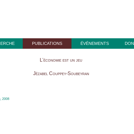
HERCHE
PUBLICATIONS
ÉVÉNEMENTS
DON
L'économie est un jeu
Jézabel Couppey-Soubeyran
o, 2008