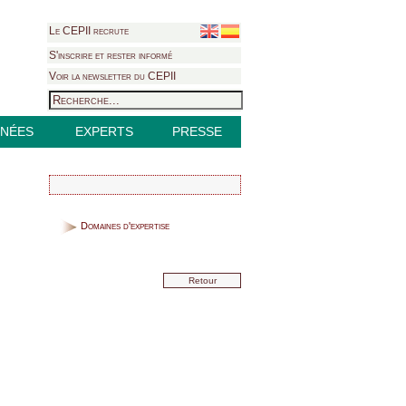
Le CEPII recrute
S'inscrire et rester informé
Voir la newsletter du CEPII
NÉES
EXPERTS
PRESSE
Domaines d'expertise
Retour