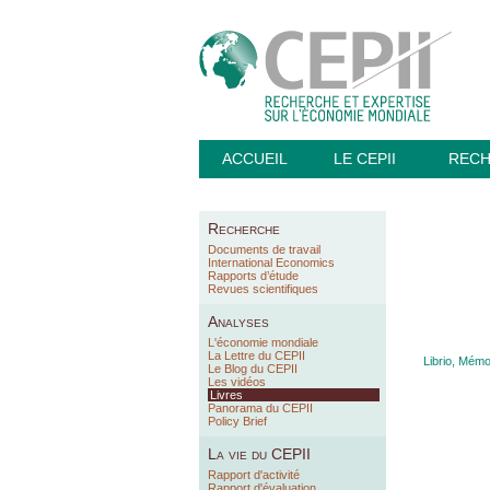
ACCUEIL
LE CEPII
REC
Recherche
Documents de travail
International Economics
Rapports d’étude
Revues scientifiques
Analyses
L'économie mondiale
La Lettre du CEPII
Librio, Mém
Le Blog du CEPII
Les vidéos
Livres
Panorama du CEPII
Policy Brief
La vie du CEPII
Rapport d'activité
Rapport d'évaluation