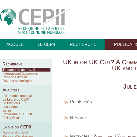
ACCUEIL
LE CEPII
RECHERCHE
PUBLICAT
UK in or UK Out? A Comm
Recherche
UK and 
Documents de travail
International Economics
Rapports d’étude
Revues scientifiques
Juli
Analyses
L'économie mondiale
La Lettre du CEPII
Points clés :
Le Blog du CEPII
Les vidéos
Livres
Panorama du CEPII
Résumé :
Policy Brief
La vie du CEPII
Rapport d'activité
Mots-clés :
Zone euro | Zone monét
Rapport d'évaluation