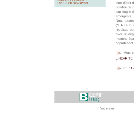
bien décrit d
The CEPII Newsletter
nombre de d
leur degré d
émergents, 
Nous teston
(STR) sur un
résultats o
avec le deg
mettons éga
appartenant
Mots-c
LINEARITE
JEL :
F
Votre avis