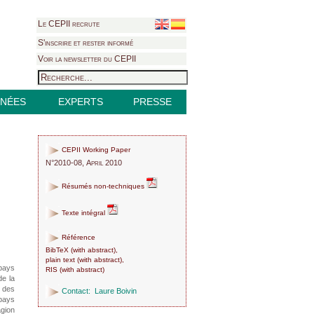
Le CEPII recrute
S'inscrire et rester informé
Voir la newsletter du CEPII
NÉES
EXPERTS
PRESSE
CEPII Working Paper
N°2010-08, April 2010
Résumés non-techniques
Texte intégral
Référence
BibTeX
(
with abstract
),
plain text
(
with abstract
),
 pays
RIS
(
with abstract
)
de la
t des
Contact:
Laure Boivin
 pays
agion