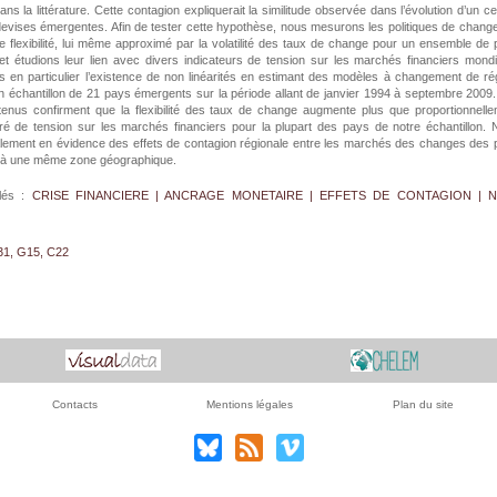
ans la littérature. Cette contagion expliquerait la similitude observée dans l’évolution d’un ce
evises émergentes. Afin de tester cette hypothèse, nous mesurons les politiques de chang
e flexibilité, lui même approximé par la volatilité des taux de change pour un ensemble de
et étudions leur lien avec divers indicateurs de tension sur les marchés financiers mond
s en particulier l’existence de non linéarités en estimant des modèles à changement de r
 échantillon de 21 pays émergents sur la période allant de janvier 1994 à septembre 2009
btenus confirment que la flexibilité des taux de change augmente plus que proportionnell
ré de tension sur les marchés financiers pour la plupart des pays de notre échantillon.
lement en évidence des effets de contagion régionale entre les marchés des changes des
 à une même zone géographique.
lés :
CRISE FINANCIERE | ANCRAGE MONETAIRE | EFFETS DE CONTAGION | 
31, G15, C22
Contacts
Mentions légales
Plan du site