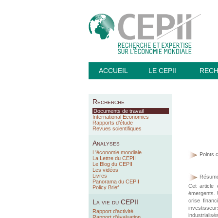
ACCUEIL
LE CEPII
REC
Recherche
Documents de travail
International Economics
Rapports d’étude
Revues scientifiques
Analyses
L'économie mondiale
Points c
La Lettre du CEPII
Le Blog du CEPII
Les vidéos
Livres
Résumé
Panorama du CEPII
Cet article
Policy Brief
émergents. 
crise financ
La vie du CEPII
investisseur
Rapport d'activité
industrialis
Rapport d'évaluation