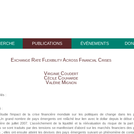
HERCHE
PUBLICATIONS
ÉVÉNEMENTS
DON
Exchange Rate Flexibility Across Financial Crises
Virginie Coudert
Cécile Couharde
Valérie Mignon
lés :
 :
 étudie l’impact de la crise financière mondiale sur les politiques de change dans les
Un grand nombre de pays émergents ont relâché leur lien avec le dollar depuis le début 
ière de juillet 2007. L’assèchement de la liquidité et la réévaluation du risque de la par
s se sont traduits par des tensions se manifestant d’abord sur les marchés financiers des
és ; elles ont ensuite atteint les devises des pays émergents suivant un phénomène de cont