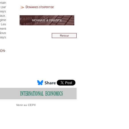
rtain
e par
Domaines d'expertise
 pays
iaux.
égime
MONNAIE & FINANCE
. Les
ement
 Nous
Retour
 pays
NON-
Venir au CEPII