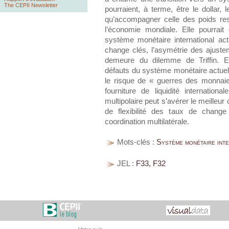
The CEPII Newsletter
pourraient, à terme, être le dollar, l
qu’accompagner celle des poids res
l’économie mondiale. Elle pourrai
système monétaire international act
change clés, l’asymétrie des ajust
demeure du dilemme de Triffin. El
défauts du système monétaire actuel, 
le risque de « guerres des monnaie
fourniture de liquidité internationa
multipolaire peut s’avérer le meilleu
de flexibilité des taux de chang
coordination multilatérale.
Mots-clés :
Système monétaire inte
JEL :
F33, F32