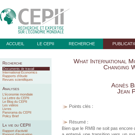
ACCUEIL
LE CEPII
RECHERCHE
PUBLICAT
What International M
Recherche
Changing 
Documents de travail
International Economics
Rapports d’étude
Revues scientifiques
Agnès B
Analyses
Jean P
L'économie mondiale
La Lettre du CEPII
Le Blog du CEPII
Les vidéos
Points clés :
Livres
Panorama du CEPII
Policy Brief
Résumé :
La vie du CEPII
Bien que le RMB ne soit pas encore co
Rapport d'activité
a entamé une transition vers un syst
Rapport d'évaluation