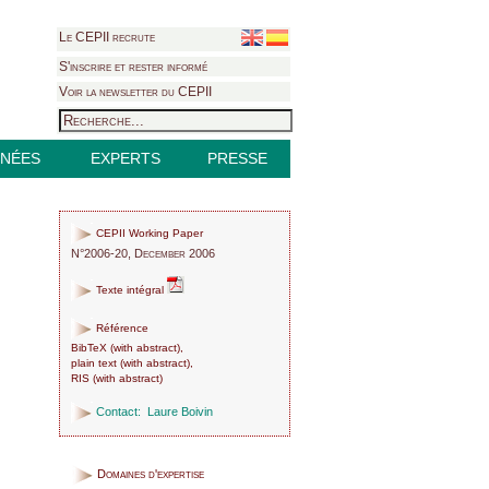
Le CEPII recrute
S'inscrire et rester informé
Voir la newsletter du CEPII
NÉES
EXPERTS
PRESSE
CEPII Working Paper
N°2006-20, December 2006
Texte intégral
Référence
BibTeX
(
with abstract
),
plain text
(
with abstract
),
RIS
(
with abstract
)
Contact:
Laure Boivin
Domaines d'expertise