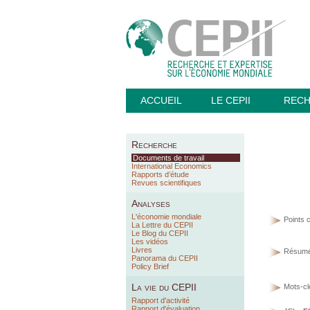
ACCUEIL
LE CEPII
REC
Recherche
Documents de travail
International Economics
Rapports d’étude
Revues scientifiques
Analyses
L'économie mondiale
Points c
La Lettre du CEPII
Le Blog du CEPII
Les vidéos
Livres
Résumé
Panorama du CEPII
Policy Brief
La vie du CEPII
Mots-cl
Rapport d'activité
Rapport d'évaluation