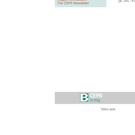
JEL :
F
The CEPII Newsletter
Votre avis