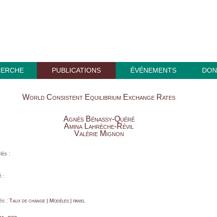
HERCHE
PUBLICATIONS
ÉVÉNEMENTS
DON
World Consistent Equilibrium Exchange Rates
Agnès Bénassy-Quéré
Amina Lahrèche-Révil
Valérie Mignon
lés :
 :
és :
Taux de change | Modèles | panel