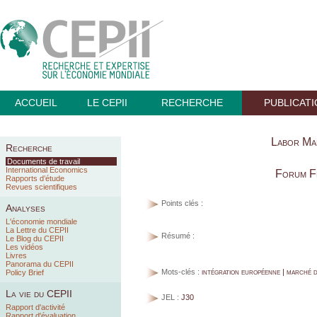
ACCUEIL
LE CEPII
RECHERCHE
PUBLICAT
Labor Ma
Recherche
Documents de travail
International Economics
Forum F
Rapports d’étude
Revues scientifiques
Points clés :
Analyses
L'économie mondiale
La Lettre du CEPII
Résumé :
Le Blog du CEPII
Les vidéos
Livres
Panorama du CEPII
Mots-clés :
intégration européenne | marché d
Policy Brief
La vie du CEPII
JEL :
J30
Rapport d'activité
Rapport d'évaluation