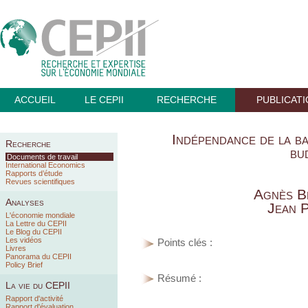
ACCUEIL
LE CEPII
RECHERCHE
PUBLICAT
Indépendance de la ba
Recherche
bu
Documents de travail
International Economics
Rapports d’étude
Revues scientifiques
Agnès B
Analyses
Jean P
L'économie mondiale
La Lettre du CEPII
Le Blog du CEPII
Les vidéos
Points clés :
Livres
Panorama du CEPII
Policy Brief
Résumé :
La vie du CEPII
Rapport d'activité
Rapport d'évaluation