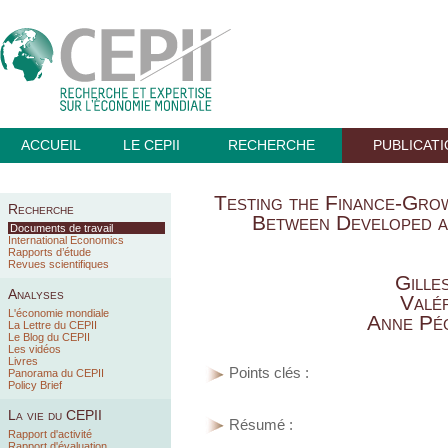
ACCUEIL
LE CEPII
RECHERCHE
PUBLICAT
Testing the Finance-Grow
Recherche
Between Developed a
Documents de travail
International Economics
Rapports d’étude
Revues scientifiques
Gille
Analyses
Valé
L'économie mondiale
Anne Pég
La Lettre du CEPII
Le Blog du CEPII
Les vidéos
Livres
Points clés :
Panorama du CEPII
Policy Brief
La vie du CEPII
Résumé :
Rapport d'activité
Rapport d'évaluation