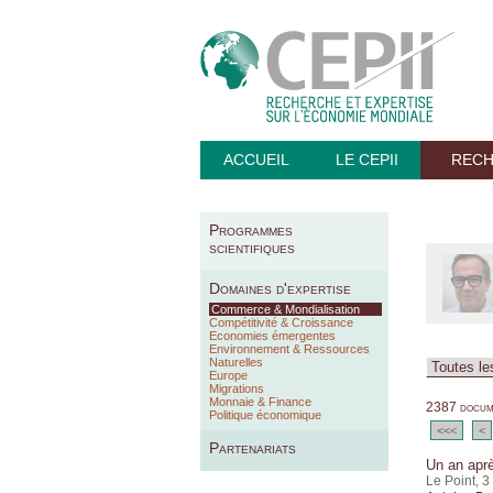
ACCUEIL
LE CEPII
REC
Programmes
scientifiques
Domaines d'expertise
Commerce & Mondialisation
Compétitivité & Croissance
Economies émergentes
Environnement & Ressources
Naturelles
Europe
Migrations
Monnaie & Finance
2387 docume
Politique économique
<<<
<
Partenariats
Un an aprè
Le Point, 3