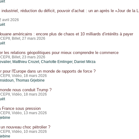
uët
 industriel, réduction du déficit, pouvoir d’achat : un an après le «Jour de la
2 avril 2026
uët
douane américains : encore plus de chaos et 10 milliards d’intérêts à payer
CEPII, Billet, 27 mars 2026
uët
er les relations géopolitiques pour mieux comprendre le commerce
CEPII, Billet, 23 mars 2026
valier,
Matthieu Crozet
,
Charlotte Emlinger
,
Daniel Mirza
r pour l'Europe dans un monde de rapports de force ?
 CEPII, Vidéo, 18 mars 2026
ensidoun
,
Thomas Grjebine
 monde nous conduit Trump ?
 CEPII, Vidéo, 18 mars 2026
uët
la France sous pression
 CEPII, Vidéo, 13 mars 2026
jebine
s un nouveau choc pétrolier ?
 CEPII, Vidéo, 10 mars 2026
jebine