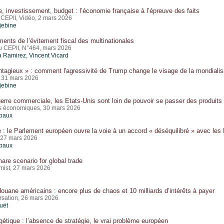
, investissement, budget : l’économie française à l’épreuve des faits
 CEPII, Vidéo, 2 mars 2026
jebine
ments de l’évitement fiscal des multinationales
du CEPII, N°464, mars 2026
a Ramirez,
Vincent Vicard
ntagieux » : comment l'agressivité de Trump change le visage de la mondialis
 31 mars 2026
jebine
erre commerciale, les Etats-Unis sont loin de pouvoir se passer des produit
es économiques, 30 mars 2026
ibaux
 le Parlement européen ouvre la voie à un accord « déséquilibré » avec les 
 27 mars 2026
ibaux
are scenario for global trade
ist, 27 mars 2026
douane américains : encore plus de chaos et 10 milliards d’intérêts à payer
sation, 26 mars 2026
uët
gétique : l’absence de stratégie, le vrai problème européen