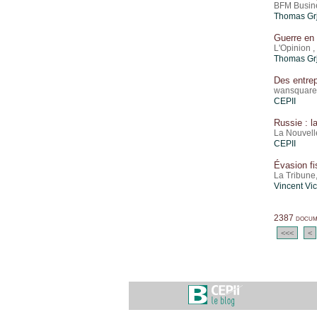
BFM Busin
Thomas Gr
Guerre en 
L'Opinion 
Thomas Gr
Des entrep
wansquare
CEPII
Russie : l
La Nouvell
CEPII
Évasion fi
La Tribune
Vincent Vi
2387 docume
<<<
<