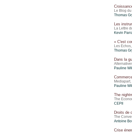
Croissance
Le Blog du
Thomas Gr
Les instru
La Lettre 
Kevin Parr
« C'est co
Les Echos,
Thomas Gr
Dans la gu
Alternativ
Pauline W
Commerce :
Mediapart,
Pauline W
The nightm
The Econom
CEPII
Droits de 
The Conver
Antoine Bo
Crise éner