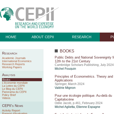
HOME
ABOUT CEPII
RESEARCH
P
BOOKS
Research
Public Debts and National Sovereignty 
Academic Journals
12th to the 21st Century
International Economics
Research Reports
Cambridge Scholars Publishing, July 2024
Working Papers
Michel Fouquin
Analysis
Principles of Econometrics. Theory and
Books
Applications
L'économie mondiale
Springer, March 2024
La Lettre du CEPII
Valérie Mignon
Le Blog du CEPII
Panorama du CEPII
Policy Brief
Pour une écologie politique. Au-delà du
Videos
Capitalocène
Odile Jacob, p.461, February 2024
CEPII's News
Michel Aglietta, Etienne Espagne
Activity Report
Rapport d'évaluation