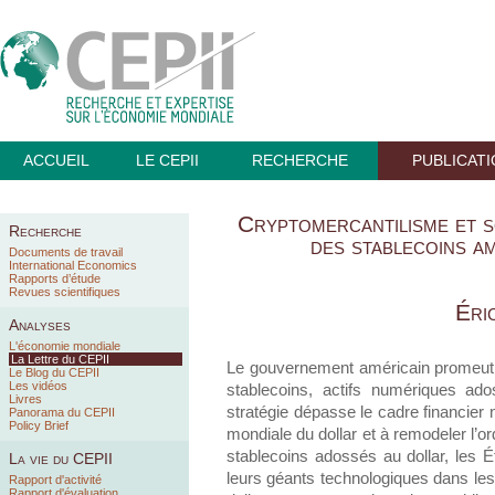
ACCUEIL
LE CEPII
RECHERCHE
PUBLICAT
Cryptomercantilisme et so
Recherche
des stablecoins a
Documents de travail
International Economics
Rapports d’étude
Revues scientifiques
Éri
Analyses
L'économie mondiale
La Lettre du CEPII
Le gouvernement américain promeut 
Le Blog du CEPII
Les vidéos
stablecoins, actifs numériques ad
Livres
stratégie dépasse le cadre financier n
Panorama du CEPII
Policy Brief
mondiale du dollar et à remodeler l’or
stablecoins adossés au dollar, les Ét
La vie du CEPII
leurs géants technologiques dans les
Rapport d'activité
Rapport d'évaluation