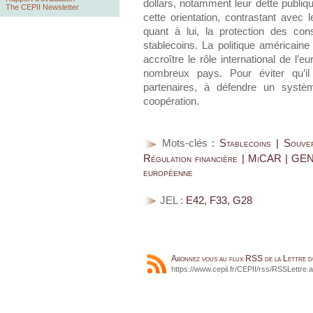
dollars, notamment leur dette publique
The CEPII Newsletter
cette orientation, contrastant avec
quant à lui, la protection des co
stablecoins. La politique américaine 
accroître le rôle international de l
nombreux pays. Pour éviter qu’il
partenaires, à défendre un systèm
coopération.
Mots-clés :
Stablecoins | Souver
Régulation financière | MiCAR | GEN
européenne
JEL :
E42, F33, G28
Abonnez vous au flux RSS de la Lettre 
https://www.cepii.fr/CEPII/rss/RSSLettre.