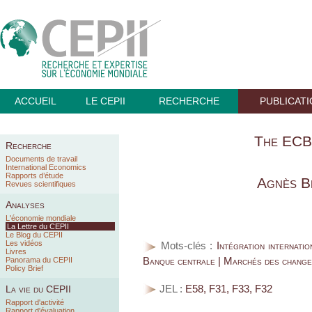
ACCUEIL
LE CEPII
RECHERCHE
PUBLICAT
The ECB
Recherche
Documents de travail
International Economics
Rapports d’étude
Agnès B
Revues scientifiques
Analyses
L'économie mondiale
La Lettre du CEPII
Le Blog du CEPII
Les vidéos
Mots-clés :
Intégration internati
Livres
Banque centrale | Marchés des changes
Panorama du CEPII
Policy Brief
JEL :
E58, F31, F33, F32
La vie du CEPII
Rapport d'activité
Rapport d'évaluation