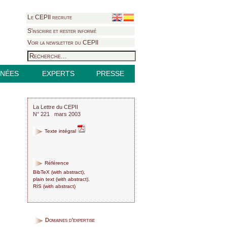
Le CEPII recrute
S'inscrire et rester informé
Voir la newsletter du CEPII
NÉES
EXPERTS
PRESSE
La Lettre du CEPII
N° 221 mars 2003
Texte intégral
Référence
BibTeX
(
with abstract
),
plain text
(
with abstract
),
RIS
(
with abstract
)
Domaines d'expertise