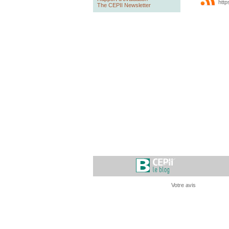
http
The CEPII Newsletter
Votre avis