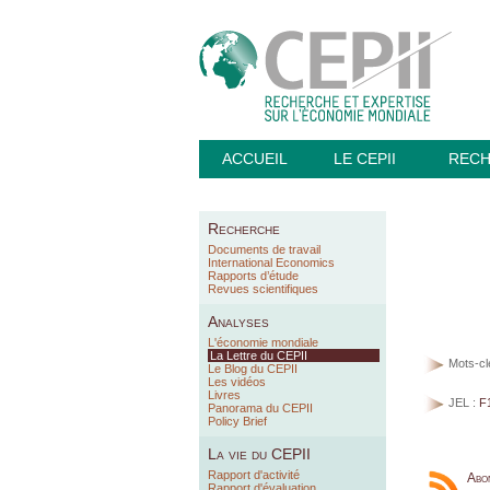
ACCUEIL
LE CEPII
REC
Recherche
Documents de travail
International Economics
Rapports d’étude
Revues scientifiques
Analyses
L'économie mondiale
La Lettre du CEPII
Mots-cl
Le Blog du CEPII
Les vidéos
Livres
JEL :
F
Panorama du CEPII
Policy Brief
La vie du CEPII
Rapport d'activité
Abo
Rapport d'évaluation