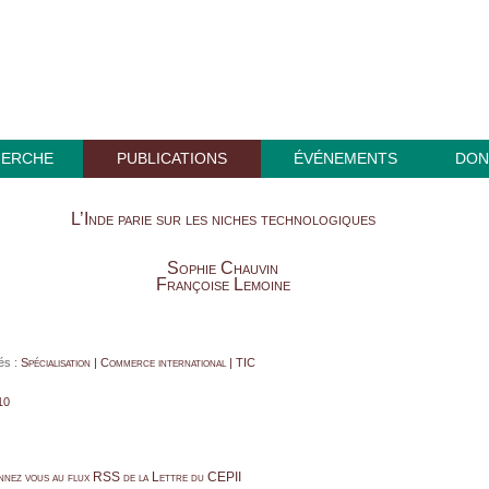
HERCHE
PUBLICATIONS
ÉVÉNEMENTS
DON
L’Inde parie sur les niches technologiques
Sophie Chauvin
Françoise Lemoine
és :
Spécialisation | Commerce international | TIC
10
nnez vous au flux RSS de la Lettre du CEPII