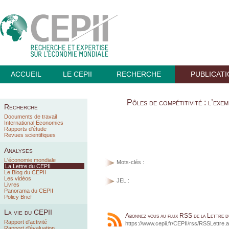
ACCUEIL
LE CEPII
RECHERCHE
PUBLICAT
Pôles de compétitivité : l’exe
Recherche
Documents de travail
International Economics
Rapports d’étude
Revues scientifiques
Analyses
L'économie mondiale
Mots-clés :
La Lettre du CEPII
Le Blog du CEPII
Les vidéos
JEL :
Livres
Panorama du CEPII
Policy Brief
La vie du CEPII
Abonnez vous au flux RSS de la Lettre 
Rapport d'activité
https://www.cepii.fr/CEPII/rss/RSSLettre.
Rapport d'évaluation