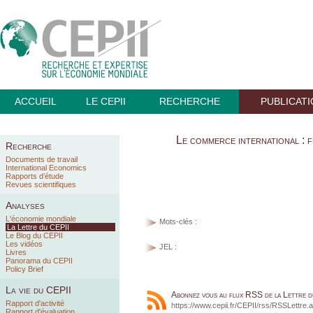
ACCUEIL
LE CEPII
RECHERCHE
PUBLICAT
Le commerce international : f
Recherche
Documents de travail
International Economics
Rapports d’étude
Revues scientifiques
Analyses
L'économie mondiale
Mots-clés :
La Lettre du CEPII
Le Blog du CEPII
Les vidéos
JEL :
Livres
Panorama du CEPII
Policy Brief
La vie du CEPII
Abonnez vous au flux RSS de la Lettre 
Rapport d'activité
https://www.cepii.fr/CEPII/rss/RSSLettre.
Rapport d'évaluation