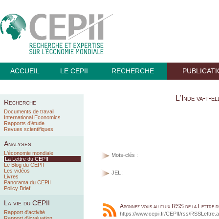
ACCUEIL
LE CEPII
RECHERCHE
PUBLICAT
L’Inde va-t-el
Recherche
Documents de travail
International Economics
Rapports d’étude
Revues scientifiques
Analyses
L'économie mondiale
Mots-clés :
La Lettre du CEPII
Le Blog du CEPII
Les vidéos
JEL :
Livres
Panorama du CEPII
Policy Brief
La vie du CEPII
Abonnez vous au flux RSS de la Lettre 
Rapport d'activité
https://www.cepii.fr/CEPII/rss/RSSLettre.
Rapport d'évaluation