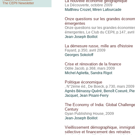
La nouvelle économie géographique
The CEPII Newsletter
La Découverte, octobre 2009
Matthieu Crozet
, Miren Lafourcade
Onze questions sur les grandes économ
émergentes
Onze questions sur les grandes économie
émergentes, Le Club du CEPII, p.147, avri
Jean-Joseph Boillot
La démesure russe, mille ans d'histoire
Fayard, p.350, avril 2009
Georges Sokoloff
Crise et rénovation de la finance
Odile Jacob, p.368, mars 2009
Michel Aglietta, Sandra Rigot
Politique économique
, N°2ème éd., De Boeck, p.730, mars 2009
Agnès Bénassy-Quéré, Benoît Coeuré, Pie
Jacquet, Jean Pisani-Ferry
The Economy of India: Global Challenge
Century
Gyan Publishing House, 2009
Jean-Joseph Boillot
Vieillissement démographique, immigrat
sélective et financement des retraites