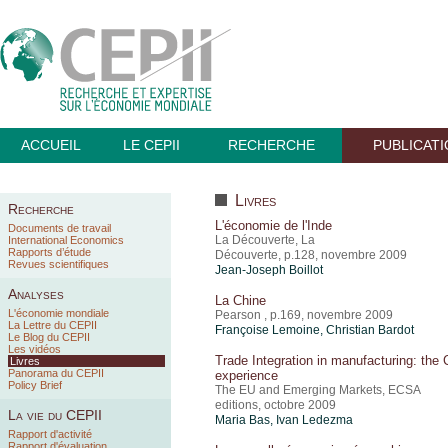
ACCUEIL
LE CEPII
RECHERCHE
PUBLICAT
Livres
Recherche
L'économie de l'Inde
Documents de travail
La Découverte, La
International Economics
Rapports d’étude
Découverte, p.128, novembre 2009
Revues scientifiques
Jean-Joseph Boillot
Analyses
La Chine
L'économie mondiale
Pearson , p.169, novembre 2009
La Lettre du CEPII
Françoise Lemoine, Christian Bardot
Le Blog du CEPII
Les vidéos
Trade Integration in manufacturing: the 
Livres
Panorama du CEPII
experience
Policy Brief
The EU and Emerging Markets, ECSA
editions, octobre 2009
La vie du CEPII
Maria Bas, Ivan Ledezma
Rapport d'activité
Rapport d'évaluation