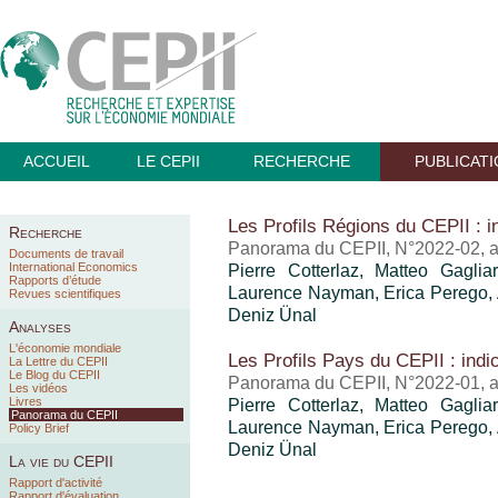
ACCUEIL
LE CEPII
RECHERCHE
PUBLICAT
Les Profils Régions du CEPII : 
Recherche
Panorama du CEPII, N°2022-02, 
Documents de travail
International Economics
Pierre Cotterlaz, Matteo Gagli
Rapports d’étude
Laurence Nayman, Erica Perego, A
Revues scientifiques
Deniz Ünal
Analyses
L'économie mondiale
Les Profils Pays du CEPII : ind
La Lettre du CEPII
Le Blog du CEPII
Panorama du CEPII, N°2022-01, 
Les vidéos
Livres
Pierre Cotterlaz, Matteo Gagli
Panorama du CEPII
Laurence Nayman, Erica Perego, A
Policy Brief
Deniz Ünal
La vie du CEPII
Rapport d'activité
Rapport d'évaluation