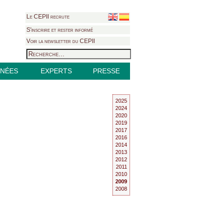
Le CEPII recrute
S'inscrire et rester informé
Voir la newsletter du CEPII
NÉES
EXPERTS
PRESSE
2025
2024
2020
2019
2017
2016
2014
2013
2012
2011
2010
2009
2008