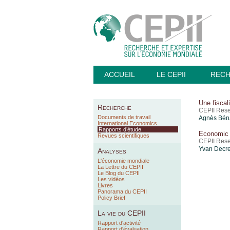
ACCUEIL
LE CEPII
REC
Une fiscal
Recherche
CEPII Rese
Documents de travail
Agnès Béna
International Economics
Rapports d’étude
Economic 
Revues scientifiques
CEPII Rese
Yvan Decre
Analyses
L'économie mondiale
La Lettre du CEPII
Le Blog du CEPII
Les vidéos
Livres
Panorama du CEPII
Policy Brief
La vie du CEPII
Rapport d'activité
Rapport d'évaluation