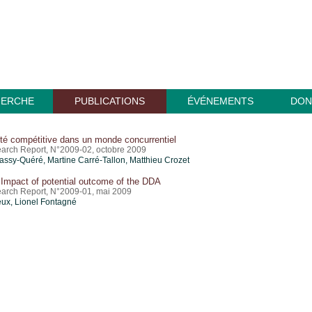
HERCHE
PUBLICATIONS
ÉVÉNEMENTS
DON
ité compétitive dans un monde concurrentiel
arch Report, N°2009-02, octobre 2009
ssy-Quéré, Martine Carré-Tallon,
Matthieu Crozet
Impact of potential outcome of the DDA
arch Report, N°2009-01, mai 2009
ux, Lionel Fontagné