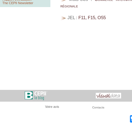
The CEPII Newsletter
régionale
JEL :
F11, F15, O55
Votre avis
Contacts