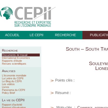
ACCUEIL
LE CEPII
RECHERCHE
PUBLICAT
South – South Tr
Recherche
Documents de travail
International Economics
Rapports d’étude
Souleym
Revues scientifiques
Lione
Analyses
L'économie mondiale
La Lettre du CEPII
Points clés :
Le Blog du CEPII
Les vidéos
Livres
Panorama du CEPII
Résumé :
Policy Brief
La vie du CEPII
Rapport d'activité
Mots-clés :
Commerce internati
Rapport d'évaluation