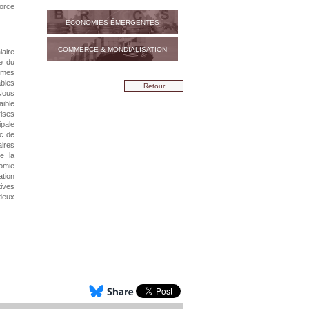
force
ECONOMIES ÉMERGENTES
COMMERCE & MONDIALISATION
laire
ce du
rmes
bles
Retour
Nous
aible
rises
ipale
oc de
aires
e la
nomie
tion
tives
 deux