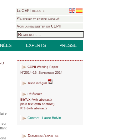
Le CEPII recrute
S'inscrire et rester informé
Voir la newsletter du CEPII
NÉES
EXPERTS
PRESSE
nd
CEPII Working Paper
N°2014-16, September 2014
Texte intégral
Référence
BibTeX
(
with abstract
),
plain text
(
with abstract
),
RIS
(
with abstract
)
laire
Contact:
Laure Boivin
s sur
ttant
Domaines d'expertise
moins