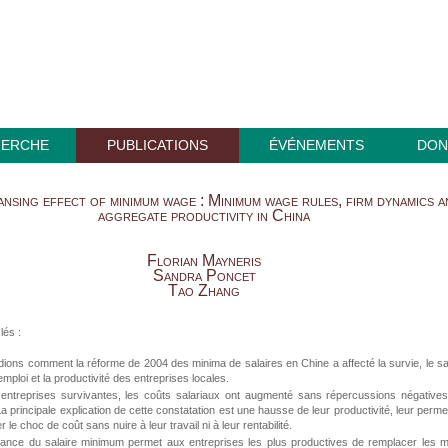
HERCHE
PUBLICATIONS
ÉVÉNEMENTS
DON
ansing effect of minimum wage : Minimum wage rules, firm dynamics a
aggregate productivity in China
Florian Mayneris
Sandra Poncet
Tao Zhang
lés :
ions comment la réforme de 2004 des minima de salaires en Chine a affecté la survie, le sa
emploi et la productivité des entreprises locales.
 entreprises survivantes, les coûts salariaux ont augmenté sans répercussions négative
 La principale explication de cette constatation est une hausse de leur productivité, leur perme
 le choc de coût sans nuire à leur travail ni à leur rentabilité.
sance du salaire minimum permet aux entreprises les plus productives de remplacer les 