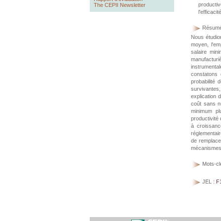
productiv
The CEPII Newsletter
l'efficaci
Résumé
Nous étudio
moyen, l'emp
salaire min
manufacturi
instrumenta
constatons 
probabilité 
survivantes
explication 
coût sans nu
minimum plu
productivité
à croissanc
réglementair
de remplacer
mécanismes r
Mots-cl
JEL :
F