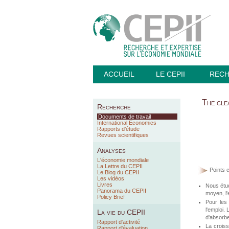
ACCUEIL
LE CEPII
REC
The cle
Recherche
Documents de travail
International Economics
Rapports d’étude
Revues scientifiques
Analyses
L'économie mondiale
La Lettre du CEPII
Points c
Le Blog du CEPII
Les vidéos
Livres
Nous étud
Panorama du CEPII
moyen, l'
Policy Brief
Pour les
l'emploi.
La vie du CEPII
d'absorber
Rapport d'activité
La crois
Rapport d'évaluation