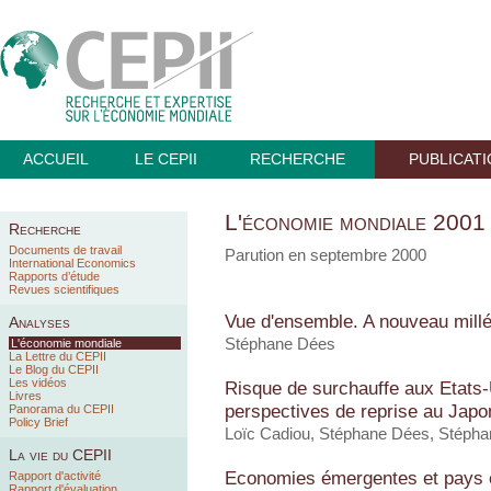
ACCUEIL
LE CEPII
RECHERCHE
PUBLICAT
L'économie mondiale 2001
Recherche
Documents de travail
Parution en septembre 2000
International Economics
Rapports d’étude
Revues scientifiques
Vue d'ensemble. A nouveau millé
Analyses
Stéphane Dées
L'économie mondiale
La Lettre du CEPII
Le Blog du CEPII
Les vidéos
Risque de surchauffe aux Etats
Livres
perspectives de reprise au Japo
Panorama du CEPII
Policy Brief
Loïc Cadiou, Stéphane Dées, Stépha
La vie du CEPII
Economies émergentes et pays e
Rapport d'activité
Rapport d'évaluation