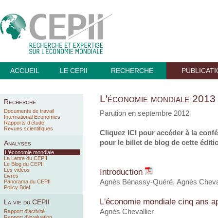
ACCUEIL
LE CEPII
RECHERCHE
PUBLICAT
L'économie mondiale 2013
Recherche
Documents de travail
Parution en septembre 2012
International Economics
Rapports d’étude
Revues scientifiques
Cliquez
ICI
pour accéder à la confé
pour le billet de blog de cette éditi
Analyses
L'économie mondiale
La Lettre du CEPII
Le Blog du CEPII
Les vidéos
Introduction
Livres
Agnès Bénassy-Quéré, Agnès Cheval
Panorama du CEPII
Policy Brief
L'économie mondiale cinq ans ap
La vie du CEPII
Agnès Chevallier
Rapport d'activité
Rapport d'évaluation