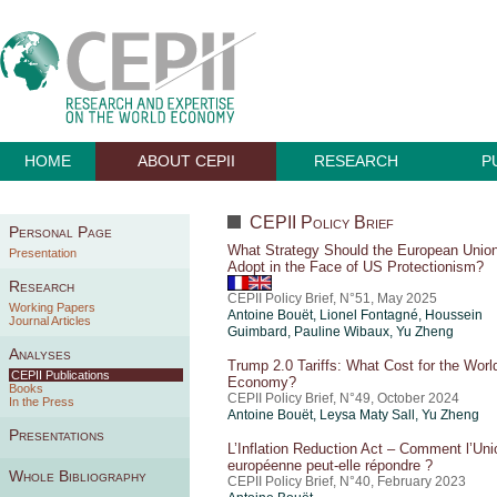
HOME
ABOUT CEPII
RESEARCH
P
CEPII Policy Brief
Personal Page
What Strategy Should the European Unio
Presentation
Adopt in the Face of US Protectionism?
Research
CEPII Policy Brief, N°51, May 2025
Working Papers
Antoine Bouët
, Lionel Fontagné,
Houssein
Journal Articles
Guimbard
,
Pauline Wibaux
,
Yu Zheng
Analyses
Trump 2.0 Tariffs: What Cost for the Worl
CEPII Publications
Economy?
Books
CEPII Policy Brief, N°49, October 2024
In the Press
Antoine Bouët
, Leysa Maty Sall,
Yu Zheng
Presentations
L’Inflation Reduction Act – Comment l’Uni
européenne peut-elle répondre ?
Whole Bibliography
CEPII Policy Brief, N°40, February 2023