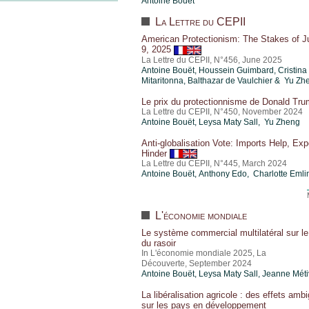
Antoine Bouët
La Lettre du CEPII
American Protectionism: The Stakes of J
9, 2025
La Lettre du CEPII, N°456, June 2025
Antoine Bouët
,
Houssein Guimbard
,
Cristina
Mitaritonna
,
Balthazar de Vaulchier
& Yu Zh
Le prix du protectionnisme de Donald Tr
La Lettre du CEPII, N°450, November 2024
Antoine Bouët
, Leysa Maty Sall, Yu Zheng
Anti-globalisation Vote: Imports Help, Exp
Hinder
La Lettre du CEPII, N°445, March 2024
Antoine Bouët
,
Anthony Edo
, Charlotte Emli
L'économie mondiale
Le système commercial multilatéral sur le 
du rasoir
In L'économie mondiale 2025, La
Découverte, September 2024
Antoine Bouët
, Leysa Maty Sall, Jeanne Méti
La libéralisation agricole : des effets amb
sur les pays en développement