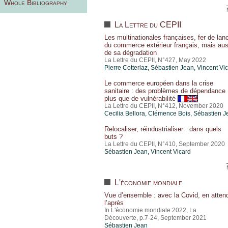
Whole Bibliography
La Lettre du CEPII
Les multinationales françaises, fer de lan
du commerce extérieur français, mais aus
de sa dégradation
La Lettre du CEPII, N°427, May 2022
Pierre Cotterlaz
,
Sébastien Jean
,
Vincent Vi
Le commerce européen dans la crise
sanitaire : des problèmes de dépendance
plus que de vulnérabilité
La Lettre du CEPII, N°412, November 2020
Cecilia Bellora, Clémence Bois,
Sébastien J
Relocaliser, réindustrialiser : dans quels
buts ?
La Lettre du CEPII, N°410, September 2020
Sébastien Jean
,
Vincent Vicard
L'économie mondiale
Vue d’ensemble : avec la Covid, en atten
l’après
In L'économie mondiale 2022, La
Découverte, p.7-24, September 2021
Sébastien Jean