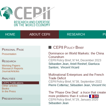
HOME
ABOUT CEPII
RESEARCH
P
CEPII Policy Brief
Personal Page
Dominance on World Markets: the China
Presentation
Conundrum
CEPII Policy Brief, N°44, December 2023
Research
Sébastien Jean
,
Ariell Reshef
, Gianluca
Working Papers
Santoni, Vincent Vicard
Research Reports
Journal Articles
Multinational Enterprises and the French
Analyses
Trade Deficit
CEPII Policy Brief, N°38, September 2022
CEPII Publications
Pierre Cotterlaz
,
Sébastien Jean
,
Vincent Vi
Other articles
Books
In the Press
The ‘Phase One Deal’: a truce that create
more problems than it solves
Presentations
CEPII Policy Brief, N°29, January 2020
Sébastien Jean