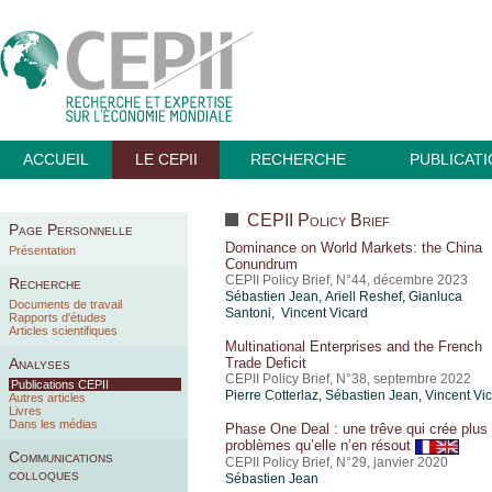
ACCUEIL
LE CEPII
RECHERCHE
PUBLICAT
CEPII Policy Brief
Page Personnelle
Dominance on World Markets: the China
Présentation
Conundrum
CEPII Policy Brief, N°44, décembre 2023
Recherche
Sébastien Jean
,
Ariell Reshef
, Gianluca
Documents de travail
Santoni, Vincent Vicard
Rapports d'études
Articles scientifiques
Multinational Enterprises and the French
Analyses
Trade Deficit
CEPII Policy Brief, N°38, septembre 2022
Publications CEPII
Pierre Cotterlaz
,
Sébastien Jean
,
Vincent Vi
Autres articles
Livres
Dans les médias
Phase One Deal : une trêve qui crée plus
problèmes qu’elle n’en résout
Communications
CEPII Policy Brief, N°29, janvier 2020
colloques
Sébastien Jean