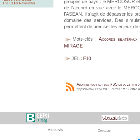
groupes de pays : le MERCOSUR et l
The CEPII Newsletter
de l'accord en vue avec le MERCO
l'ASEAN, il s'agit de dépasser les pr
domaine des services. Des simula
permettent de préciser les enjeux de 
Mots-clés :
Accords bilatéraux
MIRAGE
JEL :
F10
Abonnez vous au flux RSS de la Lettre 
https://www.cepii.fr/CEPII/rss/RSSLettre.
Votre avis
Contacts