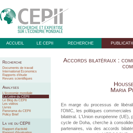
ACCUEIL
LE CEPII
RECHERCHE
PUBLICAT
Accords bilatéraux : com
Recherche
com
Documents de travail
International Economics
Rapports d’étude
Revues scientifiques
Housse
Analyses
Maria P
L'économie mondiale
La Lettre du CEPII
Le Blog du CEPII
Les vidéos
En marge du processus de libérali
Livres
l'OMC, les politiques commerciales 
Panorama du CEPII
Policy Brief
bilatéral. L'Union européenne (UE),
cycle de Doha, cherche à consolide
La vie du CEPII
partenaires, via des accords bila
Rapport d'activité
Rapport d'évaluation