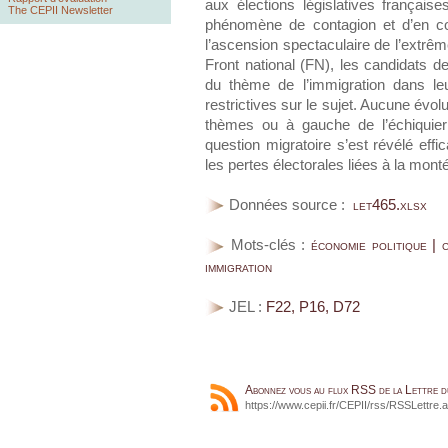
aux élections législatives françai
The CEPII Newsletter
phénomène de contagion et d’en c
l’ascension spectaculaire de l’extrêm
Front national (FN), les candidats de l
du thème de l’immigration dans le
restrictives sur le sujet. Aucune évo
thèmes ou à gauche de l’échiquier
question migratoire s’est révélé effic
les pertes électorales liées à la mont
Données source :
let465.xlsx
Mots-clés :
économie politique | 
immigration
JEL :
F22, P16, D72
Abonnez vous au flux RSS de la Lettre 
https://www.cepii.fr/CEPII/rss/RSSLettre.