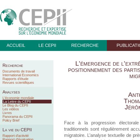
ACCUEIL
LE CEPII
RECHERCHE
PUBLICAT
L’émergence de l’extrê
Recherche
positionnement des partis
Documents de travail
mig
International Economics
Rapports d’étude
Revues scientifiques
Analyses
Ant
L'économie mondiale
Thom
La Lettre du CEPII
Le Blog du CEPII
Jérô
Les vidéos
Livres
Panorama du CEPII
Policy Brief
Face à la progression électorale 
traditionnels sont régulièrement acc
La vie du CEPII
migratoire. L’analyse textuelle de pr
Rapport d'activité
Rapport d'évaluation