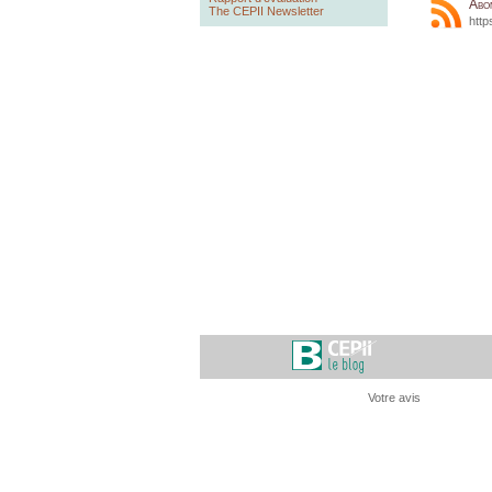
Abo
The CEPII Newsletter
http
Votre avis