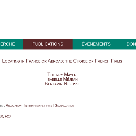
HERCHE
PUBLICATIONS
ÉVÉNEMENTS
DON
Locating in France or Abroad: the Choice of French Firms
Thierry Mayer
Isabelle Méjean
Benjamin Nefussi
és :
Relocation | International firms | Globalization
30, F23