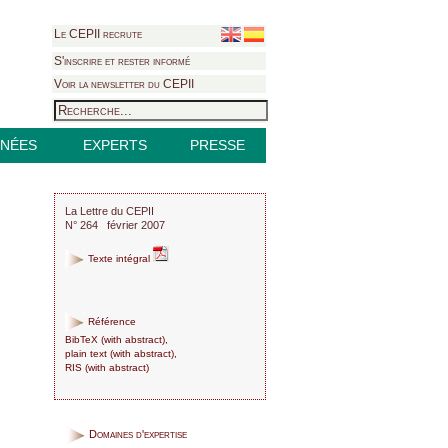
Le CEPII recrute
S'inscrire et rester informé
Voir la newsletter du CEPII
NÉES
EXPERTS
PRESSE
La Lettre du CEPII
N° 264 février 2007
Texte intégral
Référence
BibTeX
(
with abstract
),
plain text
(
with abstract
),
RIS
(
with abstract
)
Domaines d'expertise