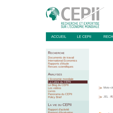
ACCUEIL
LE CEPII
REC
Recherche
Documents de travail
International Economics
Rapports d’étude
Revues scientifiques
Analyses
L'économie mondiale
La Lettre du CEPII
Le Blog du CEPII
Mots-cl
Les vidéos
Livres
Panorama du CEPII
JEL :
R
Policy Brief
La vie du CEPII
Rapport d'activité
Rapport d'évaluation