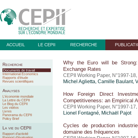
ACCUEIL
LE CEPII
RECHERCHE
PUBLICAT
Why the Euro will be Strong
Recherche
Exchange Rates
Documents de travail
International Economics
CEPII Working Paper, N°1997-18
Rapports d’étude
Michel Aglietta, Camille Baulant, 
Revues scientifiques
Analyses
How Foreign Direct Investme
L'économie mondiale
Competitiveness: an Empirical
La Lettre du CEPII
Le Blog du CEPII
CEPII Working Paper, N°1997-17
Les vidéos
Livres
Lionel Fontagné, Michaël Pajot
Panorama du CEPII
Policy Brief
Cycles de production industrie
La vie du CEPII
domaine des fréquences
Rapport d'activité
Rapport d'évaluation