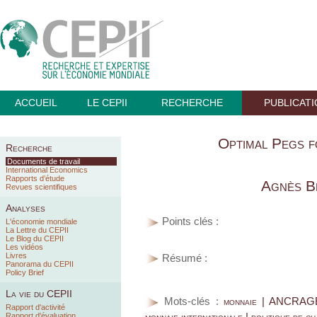
ACCUEIL
LE CEPII
RECHERCHE
PUBLICAT
Optimal Pegs f
Recherche
Documents de travail
International Economics
Rapports d’étude
Agnès B
Revues scientifiques
Analyses
Points clés :
L'économie mondiale
La Lettre du CEPII
Le Blog du CEPII
Les vidéos
Livres
Résumé :
Panorama du CEPII
Policy Brief
La vie du CEPII
Mots-clés :
monnaie | ANCRAGE
Rapport d'activité
monnaie internationale | politique de c
Rapport d'évaluation